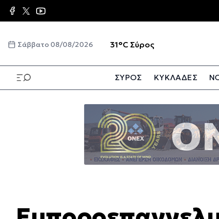
Παράκαμψη
προς
το
κυρίως
☀️
31°C
Σύρος
Σάββατο 08/08/2026
περιεχόμενο
ΣΥΡΟΣ
ΚΥΚΛΑΔΕΣ
ΝΟ
Παράκαμψη
προς
το
κυρίως
περιεχόμενο
Εμποροεπαγγελμ