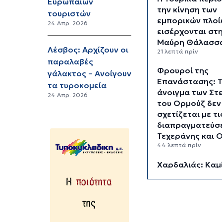
Ευρωπαίων
την κίνηση των
τουριστών
εμπορικών πλοί
24 Απρ. 2026
εισέρχονται στ
Μαύρη Θάλασσ
Λέσβος: Αρχίζουν οι
21 λεπτά πρίν
παραλαβές
Φρουροί της
γάλακτος – Ανοίγουν
Επανάστασης: 
τα τυροκομεία
άνοιγμα των Στ
24 Απρ. 2026
του Ορμούζ δεν
σχετίζεται με τι
διαπραγματεύσ
Τεχεράνης και 
44 λεπτά πρίν
Χαρδαλιάς: Καμ
ανεμογεννήτρια
καμένες και
αναδασωτέες π
της Αττικής
1 ώρα 21 λεπτά πρίν