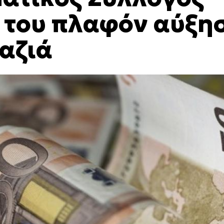
 του πλαφόν αύξη
γαζιά