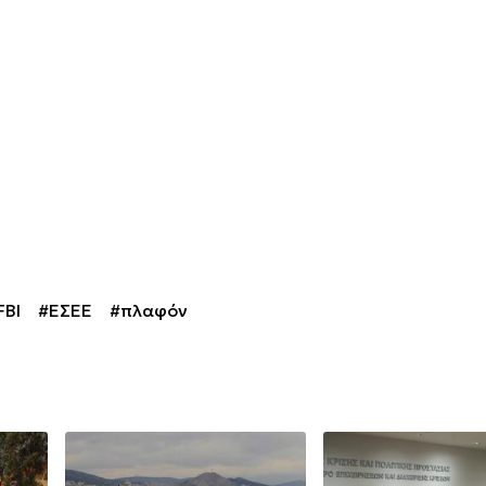
FBI
#ΕΣΕΕ
#πλαφόν