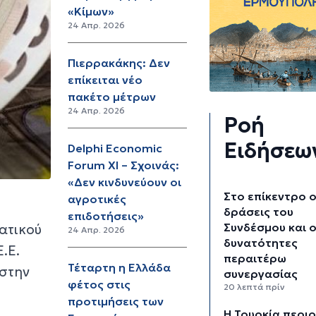
«Κίμων»
24 Απρ. 2026
Πιερρακάκης: Δεν
επίκειται νέο
πακέτο μέτρων
24 Απρ. 2026
Ροή
Ειδήσεω
Delphi Economic
Forum XI – Σχοινάς:
«Δεν κινδυνεύουν οι
Στο επίκεντρο ο
αγροτικές
δράσεις του
επιδοτήσεις»
Συνδέσμου και ο
ατικού
24 Απρ. 2026
δυνατότητες
.Ε.
περαιτέρω
Τέταρτη η Ελλάδα
 στην
συνεργασίας
φέτος στις
20 λεπτά πρίν
προτιμήσεις των
Η Τουρκία περιο