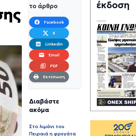
έκδοση
το άρθρο
σης
Facebook
X
LinkedIn
Email
PDF
Εκτύπωση
Διαβάστε
ακόμα
Στο λιμάνι του
Πειραιά η φρεγάτα