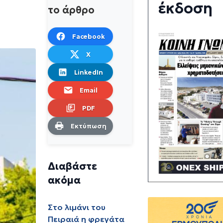
έκδοση
το άρθρο
Facebook
X
LinkedIn
Email
PDF
Εκτύπωση
Διαβάστε
ακόμα
Στο λιμάνι του
Πειραιά η φρεγάτα