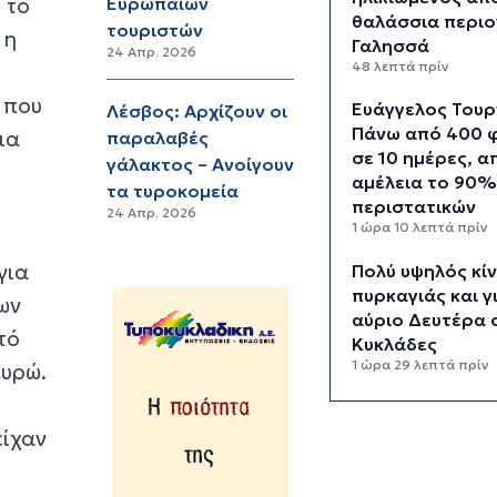
 το
Ευρωπαίων
θαλάσσια περιο
τουριστών
 η
Γαλησσά
24 Απρ. 2026
48 λεπτά πρίν
 που
Ευάγγελος Τουρ
Λέσβος: Αρχίζουν οι
Πάνω από 400 
ια
παραλαβές
σε 10 ημέρες, α
γάλακτος – Ανοίγουν
αμέλεια το 90%
τα τυροκομεία
περιστατικών
24 Απρ. 2026
1 ώρα 10 λεπτά πρίν
για
Πολύ υψηλός κί
πυρκαγιάς και γ
ων
αύριο Δευτέρα 
τό
Κυκλάδες
1 ώρα 29 λεπτά πρίν
ευρώ.
Ασθενής ξυλοκ
νοσηλεύτρια στ
είχαν
Επείγοντα του
Ερυθρού Σταυρ