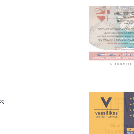
περιοχές
5 ώρες 25 λεπτά πρίν
ΔΙΑΦΉΜΙΣΗ
ες