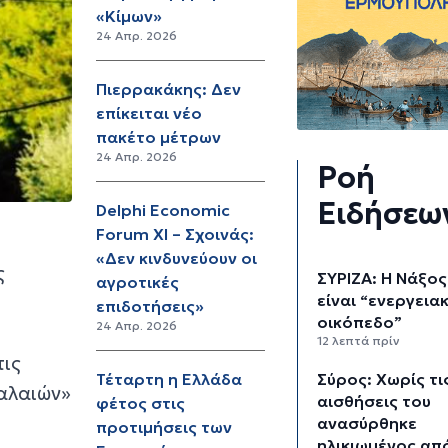
«Κίμων»
24 Απρ. 2026
Πιερρακάκης: Δεν
επίκειται νέο
πακέτο μέτρων
24 Απρ. 2026
Ροή
Ειδήσεω
Delphi Economic
Forum XI – Σχοινάς:
«Δεν κινδυνεύουν οι
ς
ΣΥΡΙΖΑ: Η Νάξος
αγροτικές
είναι “ενεργεια
επιδοτήσεις»
οικόπεδο”
24 Απρ. 2026
12 λεπτά πρίν
τις
Σύρος: Χωρίς τι
Τέταρτη η Ελλάδα
παλαιών»
αισθήσεις του
φέτος στις
ανασύρθηκε
προτιμήσεις των
ηλικιωμένος απ