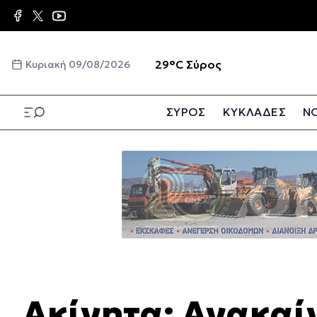
Παράκαμψη
προς
το
κυρίως
☀️
29°C
Σύρος
Κυριακή 09/08/2026
περιεχόμενο
ΣΥΡΟΣ
ΚΥΚΛΑΔΕΣ
ΝΟ
Παράκαμψη
προς
το
κυρίως
περιεχόμενο
Ακίνητα: Ανακαί