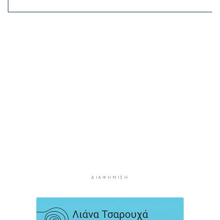
1 ώρα 39 λεπτά πρίν
«Ρήτρα διαφυγής» για την Ενέργεια: Η Ελλάδα
πληρώνει €1 δισ. για να θωρακιστεί απέναντι σε
μια νέα κρίση
2 ώρες 7 λεπτά πρίν
Υπουργείο Υγείας: Στέλνει μήνυμα για ασφαλή
κολύμβηση στους άνω των 60 – 284 θάνατοι
από πνιγμό πέρυσι
2 ώρες 30 λεπτά πρίν
Στο επίκεντρο οι δράσεις του Συνδέσμου και οι
δυνατότητες περαιτέρω συνεργασίας
3 ώρες 8 λεπτά πρίν
Η Τουρκία περιορίζει την κίνηση των εμπορικών
πλοίων που εισέρχονται στη Μαύρη Θάλασσα
ΔΙΑΦΉΜΙΣΗ
3 ώρες 8 λεπτά πρίν
Φρουροί της Επανάστασης: Το άνοιγμα των
Στενών του Ορμούζ δεν σχετίζεται με τις