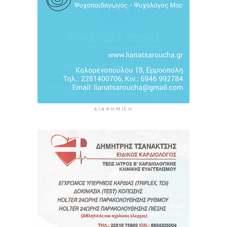
διαπραγματεύσεις Τεχεράνης και Ομάν
3 ώρες 31 λεπτά πρίν
ΔΙΑΦΉΜΙΣΗ