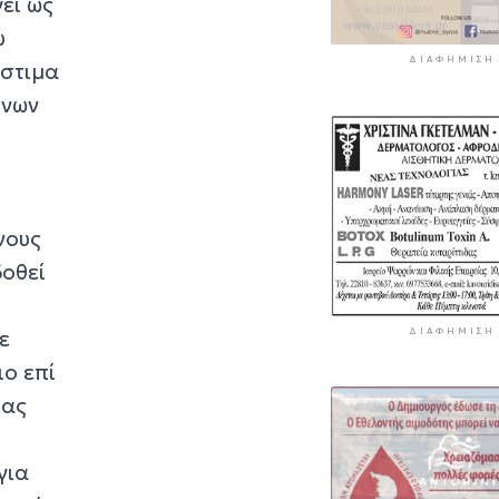
ει ως
υ
ΔΙΑΦΉΜΙΣΗ
όστιμα
ινων
νους
δοθεί
ε
ΔΙΑΦΉΜΙΣΗ
ιο επί
ίας
για