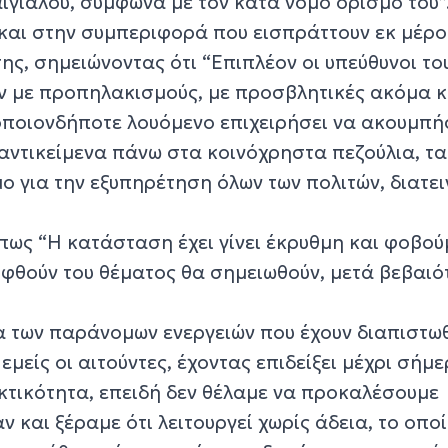
ιγιαλού, σύμφωνα με τον κατά νόμο ορισμό του”
και στην συμπεριφορά που εισπράττουν εκ μέρο
ης, σημειώνοντας ότι “Επιπλέον οι υπεύθυνοι το
 με προπηλακισμούς, με προσβλητικές ακόμα κ
οποιονδήποτε λουόμενο επιχειρήσει να ακουμπή
αντικείμενα πάνω στα κοινόχρηστα πεζούλια, τα
μο για την εξυπηρέτηση όλων των πολιτών, διατε
πως “Η κατάσταση έχει γίνει έκρυθμη και φοβο
ληφθούν του θέματος θα σημειωθούν, μετά βεβαιό
α των παράνομων ενεργειών που έχουν διαπιστωθ
μείς οι αιτούντες, έχοντας επιδείξει μέχρι σήμ
κτικότητα, επειδή δεν θέλαμε να προκαλέσουμε
αν και ξέραμε ότι λειτουργεί χωρίς άδεια, το οπο