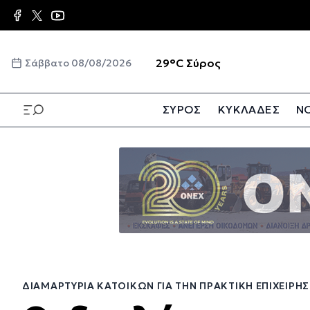
Παράκαμψη
προς
το
κυρίως
☀️
29°C
Σύρος
Σάββατο 08/08/2026
περιεχόμενο
ΣΥΡΟΣ
ΚΥΚΛΑΔΕΣ
ΝΟ
Παράκαμψη
προς
το
κυρίως
περιεχόμενο
ΔΙΑΜΑΡΤΥΡΊΑ ΚΑΤΟΊΚΩΝ ΓΙΑ ΤΗΝ ΠΡΑΚΤΙΚΉ ΕΠΙΧΕΊΡ