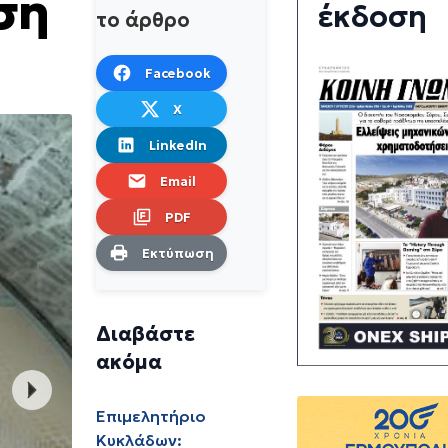
ση
έκδοση
το άρθρο
Facebook
X
LinkedIn
Email
PDF
Εκτύπωση
Διαβάστε
ακόμα
Επιμελητήριο
Κυκλάδων: