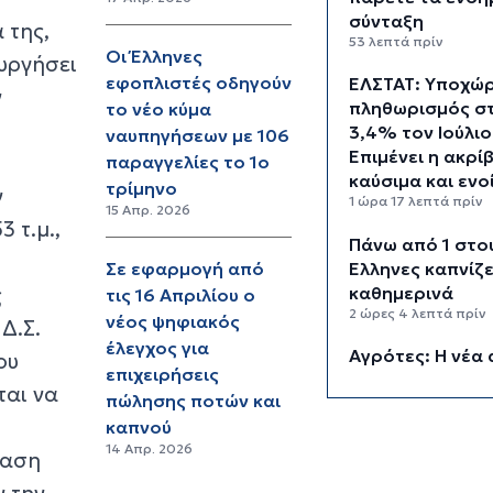
σύνταξη
 της,
53 λεπτά πρίν
Οι Έλληνες
υργήσει
εφοπλιστές οδηγούν
ΕΛΣΤΑΤ: Υποχώ
ν
πληθωρισμός σ
το νέο κύμα
3,4% τον Ιούλιο
ναυπηγήσεων με 106
Επιμένει η ακρί
,
παραγγελίες το 1ο
καύσιμα και ενο
τρίμηνο
ν
1 ώρα 17 λεπτά πρίν
15 Απρ. 2026
 τ.μ.,
Πάνω από 1 στο
Έλληνες καπνίζε
Σε εφαρμογή από
ς
καθημερινά
τις 16 Απριλίου ο
2 ώρες 4 λεπτά πρίν
νέος ψηφιακός
Δ.Σ.
έλεγχος για
Αγρότες: Η νέα 
ου
επιχειρήσεις
ενίσχυσης 2026
ται να
πώλησης ποτών και
myAGRO, οι αλλ
καπνού
και οι προθεσμί
2 ώρες 47 λεπτά πρί
14 Απρ. 2026
ίαση
ν την
Κόλαφος ΟΟΣΑ: