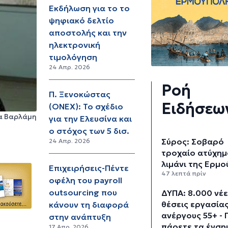
Εκδήλωση για το το
ψηφιακό δελτίο
αποστολής και την
ηλεκτρονική
τιμολόγηση
24 Απρ. 2026
Ροή
Π. Ξενοκώστας
Ειδήσεω
(ONEX): Το σχέδιο
α Βαρλάμη
για την Ελευσίνα και
ο στόχος των 5 δισ.
Σύρος: Σοβαρό
24 Απρ. 2026
τροχαίο ατύχημ
λιμάνι της Ερμ
Επιχειρήσεις-Πέντε
47 λεπτά πρίν
οφέλη του payroll
outsourcing που
ΔΥΠΑ: 8.000 νέ
θέσεις εργασίας
κάνουν τη διαφορά
ανέργους 55+ - 
στην ανάπτυξη
πάρετε τα ένση
17 Απρ. 2026