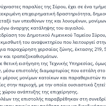
ύχναστες παραλίες της Σύρου, έχει σε ένα τμήμα
εκριμένη επιχειρηματική δραστηριότητα, δημιο
εταξύ των υπευθύνων της και λουομένων, μονίμω
 λόγω άναρχης κατάληψης του αιγιαλού.
δρίαση του Δημοτικού Λιμενικού Ταμείου Σύρου
εκμισθωτή του αναψυκτηρίου που λειτουργεί στη
για παραχώρηση χερσαίας ζώνης, έκτασης 219, 53
ν και τραπεζοκαθισμάτων.
ε θετική εισήγηση της Τεχνικής Υπηρεσίας, όμω
, μέσω επιστολής διαμαρτυρίας που εστάλη στο 
εκ μέρους μονίμων κατοίκων και παραθεριστών π
ίες στην περιοχή, με την οποία ουσιαστικά ζητεί
ς χώρου ανάπτυξης της επιχείρησης.
λέων της επιστολής παραβρέθηκαν στη συνεδρ
τύπωσαν σαφώς την πρόθεση τους να διεκδικήσου