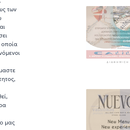
.
6 ώρες 42 λεπτά πρί
υς των
«Στάχτη» 272.8
υ
στρέμματα αυτ
καλοκαίρι
αι
7 ώρες 26 λεπτά πρί
σει
 οποία
ινόμενοι
ΔΙΑΦΉΜΙΣΗ
ύμαστε
τητος,
εί,
ερα
ίο μας