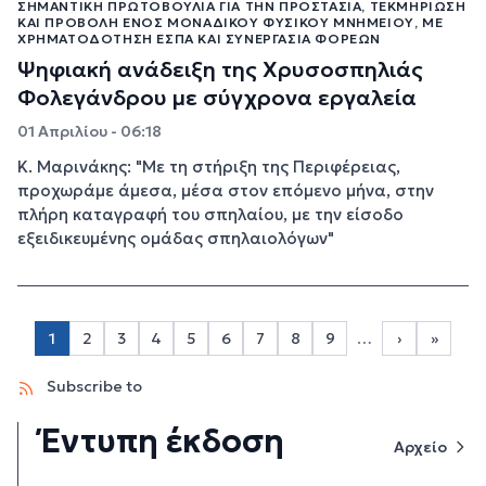
ΣΗΜΑΝΤΙΚΉ ΠΡΩΤΟΒΟΥΛΊΑ ΓΙΑ ΤΗΝ ΠΡΟΣΤΑΣΊΑ, ΤΕΚΜΗΡΊΩΣΗ
ΚΑΙ ΠΡΟΒΟΛΉ ΕΝΌΣ ΜΟΝΑΔΙΚΟΎ ΦΥΣΙΚΟΎ ΜΝΗΜΕΊΟΥ, ΜΕ
ΧΡΗΜΑΤΟΔΌΤΗΣΗ ΕΣΠΑ ΚΑΙ ΣΥΝΕΡΓΑΣΊΑ ΦΟΡΈΩΝ
Ψηφιακή ανάδειξη της Χρυσοσπηλιάς
Φολεγάνδρου με σύγχρονα εργαλεία
01 Απριλίου - 06:18
Κ. Μαρινάκης: "Με τη στήριξη της Περιφέρειας,
προχωράμε άμεσα, μέσα στον επόμενο μήνα, στην
πλήρη καταγραφή του σπηλαίου, με την είσοδο
εξειδικευμένης ομάδας σπηλαιολόγων"
Σελιδοποίηση
1
2
3
4
5
6
7
8
9
…
›
»
Page 2
Page 3
Page 4
Page 5
Page 6
Page 7
Page 8
Page 9
Next page
Last p
Subscribe to
Έντυπη έκδοση
Αρχείο