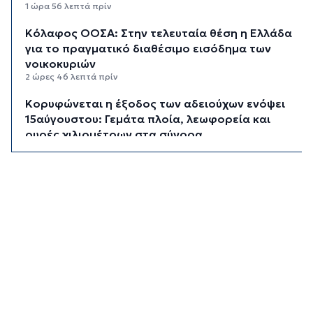
1 ώρα 56 λεπτά πρίν
Κόλαφος ΟΟΣΑ: Στην τελευταία θέση η Ελλάδα
για το πραγματικό διαθέσιμο εισόδημα των
νοικοκυριών
2 ώρες 46 λεπτά πρίν
Κορυφώνεται η έξοδος των αδειούχων ενόψει
15αύγουστου: Γεμάτα πλοία, λεωφορεία και
ουρές χιλιομέτρων στα σύνορα
3 ώρες 22 λεπτά πρίν
Η αγγλική ομοσπονδία καταργεί τα τσιμεντένια
προστατευτικά γύρω από τον αγωνιστικό χώρο
μετά τον θάνατο ποδοσφαιριστή
4 ώρες 7 λεπτά πρίν
Ο Γιώργος Νταλάρας έρχεται στη Σύρο με το
«Ρεμπέτικο»
5 ώρες 9 λεπτά πρίν
Η πρόεδρος της νορβηγικής ομοσπονδίας καλεί