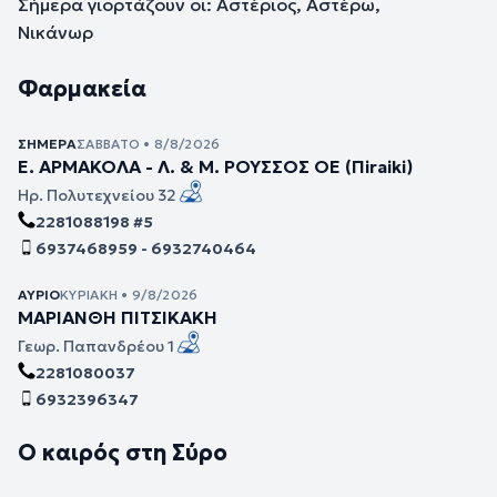
Σήμερα γιορτάζουν οι: Αστέριος, Αστέρω,
Νικάνωρ
Φαρμακεία
ΣΉΜΕΡΑ
ΣΆΒΒΑΤΟ • 8/8/2026
Ε. ΑΡΜΑΚΟΛΑ - Λ. & Μ. ΡΟΥΣΣΟΣ ΟΕ (Πiraiki)
Ηρ. Πολυτεχνείου 32
2281088198 #5
6937468959 - 6932740464
ΑΎΡΙΟ
ΚΥΡΙΑΚΉ • 9/8/2026
ΜΑΡΙΑΝΘΗ ΠΙΤΣΙΚΑΚΗ
Γεωρ. Παπανδρέου 1
2281080037
6932396347
Ο καιρός στη Σύρο