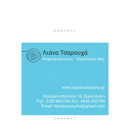
τον Ινφαντίνο να παραιτηθεί από τη FIFA
5 ώρες 12 λεπτά πρίν
H Ισπανία ζήτησε από την Ιταλία να θέσει και
πάλι σε ισχύ τη Συμφωνία Σένγκεν εντός της
Κυριακής, 9 Αυγούστου
ΔΙΑΦΉΜΙΣΗ
5 ώρες 51 λεπτά πρίν
«Στάχτη» 272.860 στρέμματα αυτό το
καλοκαίρι
6 ώρες 35 λεπτά πρίν
Αστυνομικό δελτίο
7 ώρες 5 λεπτά πρίν
ΔΙΑΦΉΜΙΣΗ