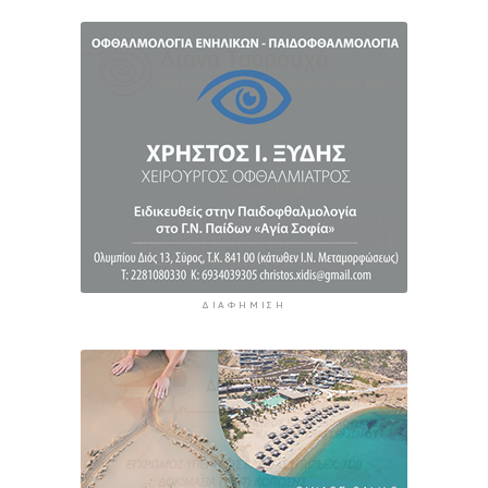
τα λιμάνια της Αττικής
4 ώρες 51 λεπτά πρίν
Σαντορίνη: Συνελήφθη 18χρονος για κατοχή
ναρκωτικών
5 ώρες 16 λεπτά πρίν
ΔΙΑΦΉΜΙΣΗ