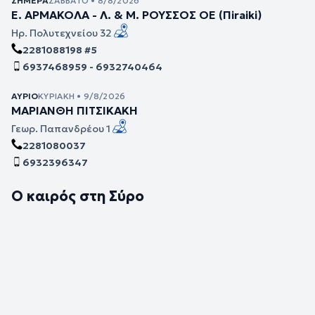
ΣΉΜΕΡΑ
ΣΆΒΒΑΤΟ • 8/8/2026
Ε. ΑΡΜΑΚΟΛΑ - Λ. & Μ. ΡΟΥΣΣΟΣ ΟΕ (Πiraiki)
Ηρ. Πολυτεχνείου 32
2281088198 #5
6937468959 - 6932740464
ΑΎΡΙΟ
ΚΥΡΙΑΚΉ • 9/8/2026
ΜΑΡΙΑΝΘΗ ΠΙΤΣΙΚΑΚΗ
Γεωρ. Παπανδρέου 1
2281080037
6932396347
Ο καιρός στη Σύρο