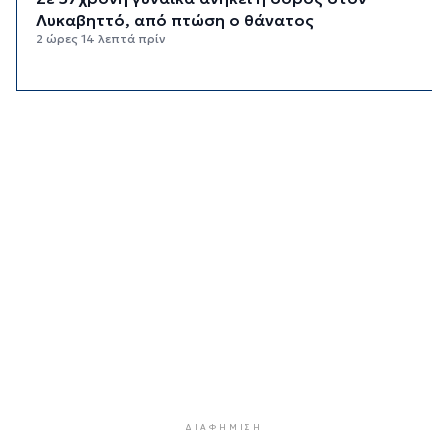
Λυκαβηττό, από πτώση ο θάνατος
2 ώρες 14 λεπτά πρίν
Νέα στήριξη στη Φιλαρμονική Ορχήστρα του
Δήμου Σύρου – Ερμούπολης
2 ώρες 55 λεπτά πρίν
ΕΛΑΣ για το περιστατικό στην Κρήτη με τον
τουρίστα: Δεν προκύπτει προσέγγιση ανήλικης
έναντι αμοιβής
3 ώρες 16 λεπτά πρίν
Κυκλάδες: Πολύ υψηλός κίνδυνος πυρκαγιάς για
αύριο Κυριακή
3 ώρες 57 λεπτά πρίν
8χρονος τραυματίστηκε στο κεφάλι μετά από
βουτιά σε παραλία της Χαλκιδικής
4 ώρες 16 λεπτά πρίν
Κορυφώνεται η έξοδος του Αυγούστου – Πάνω
ΔΙΑΦΉΜΙΣΗ
από 56.000 επιβάτες αναχωρούν σήμερα από