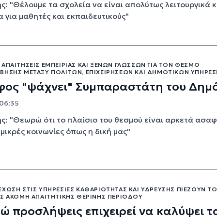
ης: "Θέλουμε τα σχολεία να είναι απολύτως λειτουργικά κ
 για μαθητές και εκπαιδευτικούς"
ΑΠΑΙΤΉΣΕΙΣ ΕΜΠΕΙΡΊΑΣ ΚΑΙ ΞΈΝΩΝ ΓΛΩΣΣΏΝ ΓΙΑ ΤΟΝ ΘΕΣΜΌ
ΒΗΣΗΣ ΜΕΤΑΞΎ ΠΟΛΙΤΏΝ, ΕΠΙΧΕΙΡΉΣΕΩΝ ΚΑΙ ΔΗΜΟΤΙΚΏΝ ΥΠΗΡΕΣ
ιφος "ψάχνει" Συμπαραστάτη του Δημ
 06:35
ης: "Θεωρώ ότι το πλαίσιο του θεσμού είναι αρκετά ασαφ
 μικρές κοινωνίες όπως η δική μας"
ΧΩΣΗ ΣΤΙΣ ΥΠΗΡΕΣΊΕΣ ΚΑΘΑΡΙΌΤΗΤΑΣ ΚΑΙ ΎΔΡΕΥΣΗΣ ΠΙΈΖΟΥΝ ΤΟ
ΑΣ ΑΚΌΜΗ ΑΠΑΙΤΗΤΙΚΉΣ ΘΕΡΙΝΉΣ ΠΕΡΙΌΔΟΥ
ώ προσλήψεις επιχειρεί να καλύψει τ