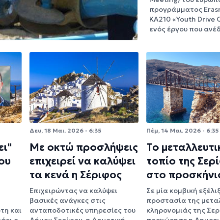
προγράμματος Era
KA210 «Youth Drive 
ενός έργου που ανέ
Δευ, 18 Μαι. 2026 - 6:35
Πέμ, 14 Μαι. 2026 - 6:35
ει"
Με οκτώ προσλήψεις
Το μεταλλευτι
ου
επιχειρεί να καλύψει
τοπίο της Σερ
τα κενά η Σέριφος
στο προσκήνι
Επιχειρώντας να καλύψει
Σε μία κομβική εξέλι
βασικές ανάγκες στις
προστασία της μετα
τη και
ανταποδοτικές υπηρεσίες του
κληρονομιάς της Σε
άει ο
Δήμου Σερίφου, η Δημοτική
προχώρησε η Δημοτι