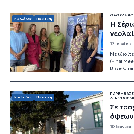
ΟΛΟΚΛΗΡΏΘ
Κυκλάδες
Πολιτική
H Σέρι
νεολα
17 Ιουνίου -
Με ιδιαίτ
(Final Me
Drive Chan
ΠΑΡΕΜΒΆΣΕ
Κυκλάδες
Πολιτική
ΔΙΑΓΩΝΙΣΜ
Σε τρ
όψεων 
10 Ιουνίου 