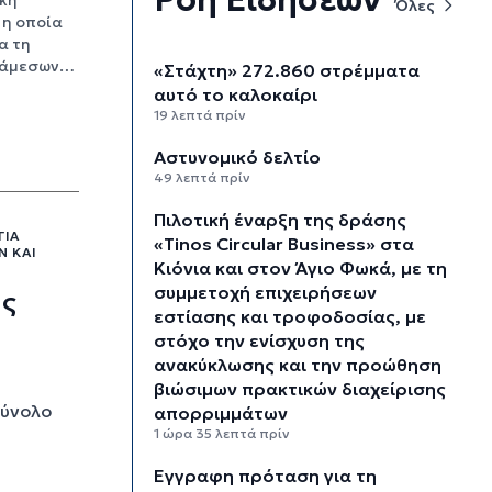
Όλες
 η οποία
α τη
ς άμεσων…
«Στάχτη» 272.860 στρέμματα
αυτό το καλοκαίρι
19 λεπτά πρίν
Αστυνομικό δελτίο
49 λεπτά πρίν
Πιλοτική έναρξη της δράσης
ΓΙΑ
«Tinos Circular Business» στα
 ΚΑΙ
Κιόνια και στον Άγιο Φωκά, με τη
συμμετοχή επιχειρήσεων
ης
εστίασης και τροφοδοσίας, με
στόχο την ενίσχυση της
ανακύκλωσης και την προώθηση
βιώσιμων πρακτικών διαχείρισης
σύνολο
απορριμμάτων
1 ώρα 35 λεπτά πρίν
Έγγραφη πρόταση για τη