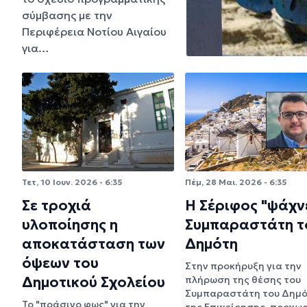
σύμβασης με την
Περιφέρεια Νοτίου Αιγαίου
για…
Τετ, 10 Ιουν. 2026 - 6:35
Πέμ, 28 Μαι. 2026 - 6:35
Σε τροχιά
Η Σέριφος "ψάχν
υλοποίησης η
Συμπαραστάτη τ
αποκατάσταση των
Δημότη
όψεων του
Στην προκήρυξη για την
Δημοτικού Σχολείου
πλήρωση της θέσης του
Συμπαραστάτη του Δημό
Το "πράσινο φως" για την
της Επιχείρησης, προχωρ