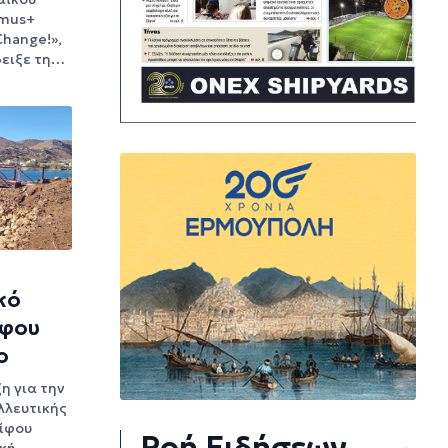
smus+
Change!»,
δειξε τη…
κό
ίφου
ο
ξη για την
λλευτικής
ρίφου
Ροή Ειδήσεων
κή