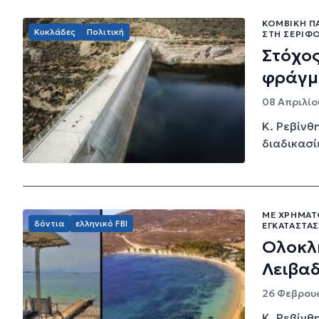
ΚΟΜΒΙΚΉ Π
Κυκλάδες
Πολιτική
ΣΤΗ ΣΈΡΙΦΟ
Στόχος
φράγμ
08 Απριλίου
Κ. Ρεβίνθ
διαδικασί
ΜΕ ΧΡΗΜΑΤ
δόντια
ελληνικό FBI
ΕΓΚΑΤΆΣΤΑ
Ολοκλ
Λειβα
26 Φεβρουα
Κ. Ρεβίνθ