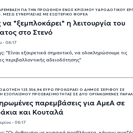
ΑΡΈΜΒΑΣΗ ΓΙΑ ΤΗΝ ΠΡΟΏΘΗΣΗ ΕΝΌΣ ΚΡΊΣΙΜΟΥ ΥΔΡΟΔΟΤΙΚΟΎ ΈΡ
, ΜΈΣΩ ΣΥΝΕΡΓΑΣΊΑΣ ΜΕ ΕΞΩΤΕΡΙΚΌ ΦΟΡΈΑ
 να "ξεμπλοκάρει" η λειτουργία του
ατος στο Στενό
 - 06:17
ης: "Είναι εξαιρετικά σημαντικό, να ολοκληρώσουμε τις
ες περιβαλλοντικής αδειοδότησης"
ΟΔΌΤΗΣΗ 123.356,96 ΕΥΡΏ ΠΡΟΧΩΡΆΕΙ Ο ΔΉΜΟΣ ΣΕΡΊΦΟΥ ΣΕ
ΣΗ ΕΞΟΠΛΙΣΜΟΎ ΠΡΟΣΒΑΣΙΜΌΤΗΤΑΣ ΣΕ ΔΎΟ ΟΡΓΑΝΩΜΈΝΕΣ ΠΑΡΑΛ
ηρωμένες παρεμβάσεις για ΑμεΑ σε
δάκια και Κουταλά
ρίου - 06:17
ης: "Οι άνθρωποι με κινητικά προβλήματα, κάνουν αναζ