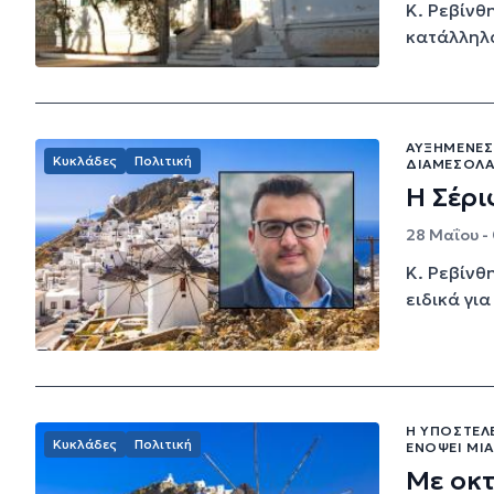
Κ. Ρεβίνθ
κατάλληλα
ΑΥΞΗΜΈΝΕΣ 
Κυκλάδες
Πολιτική
ΔΙΑΜΕΣΟΛΆ
Η Σέρ
28 Μαΐου -
Κ. Ρεβίνθ
ειδικά για
Η ΥΠΟΣΤΕΛΈ
Κυκλάδες
Πολιτική
ΕΝΌΨΕΙ ΜΙ
Με οκτ