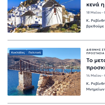
κενά η
18 Μαΐου - 
Κ. Ρεβίνθ
βρεθούμε 
ΔΙΕΘΝΉΣ ΣΤ
Κυκλάδες
Πολιτική
ΠΡΟΣΤΑΣΊΑ
Το μετ
προσκ
14 Μαΐου -
Κ. Ρεβίνθ
Μνημείων 