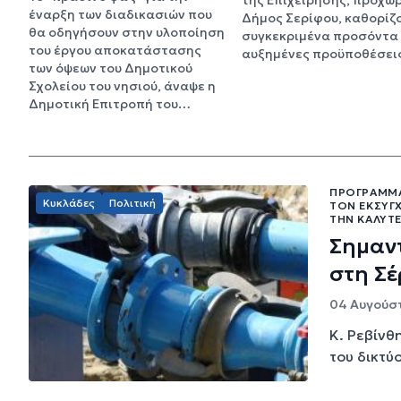
έναρξη των διαδικασιών που
Δήμος Σερίφου, καθορίζ
θα οδηγήσουν στην υλοποίηση
συγκεκριμένα προσόντα 
του έργου αποκατάστασης
αυξημένες προϋποθέσε
των όψεων του Δημοτικού
Σχολείου του νησιού, άναψε η
Δημοτική Επιτροπή του…
ΠΡΟΓΡΑΜΜΑ
Κυκλάδες
Πολιτική
ΤΟΝ ΕΚΣΥΓ
ΤΗΝ ΚΑΛΎΤ
Σημαντ
στη Σέ
04 Αυγούστ
Κ. Ρεβίνθ
του δικτύ