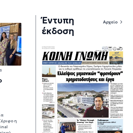
Έντυπη
Αρχείο
έκδοση
25
ο
ς
ία
Σέριφο η
inal
αϊκού