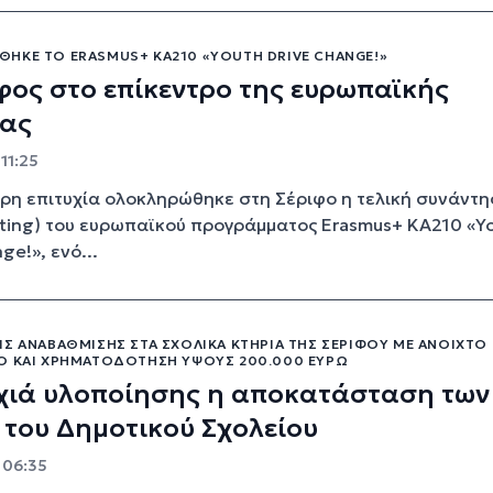
ΗΚΕ ΤΟ ERASMUS+ KA210 «YOUTH DRIVE CHANGE!»
φος στο επίκεντρο της ευρωπαϊκής
ίας
 11:25
ερη επιτυχία ολοκληρώθηκε στη Σέριφο η τελική συνάντ
eting) του ευρωπαϊκού προγράμματος Erasmus+ KA210 «Y
ge!», ενό...
ΙΣ ΑΝΑΒΆΘΜΙΣΗΣ ΣΤΑ ΣΧΟΛΙΚΆ ΚΤΉΡΙΑ ΤΗΣ ΣΕΡΊΦΟΥ ΜΕ ΑΝΟΙΧΤΌ
Ό ΚΑΙ ΧΡΗΜΑΤΟΔΌΤΗΣΗ ΎΨΟΥΣ 200.000 ΕΥΡΏ
οχιά υλοποίησης η αποκατάσταση των
του Δημοτικού Σχολείου
- 06:35