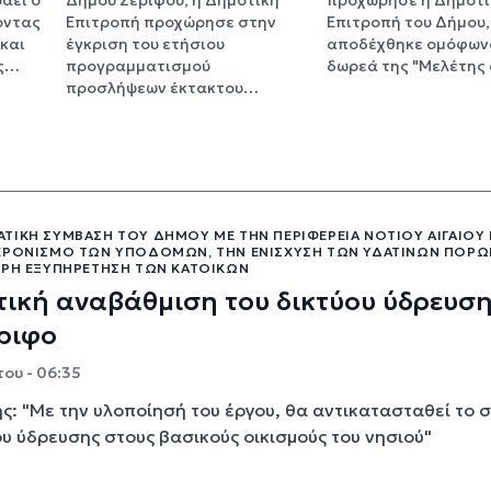
οντας
Επιτροπή προχώρησε στην
Επιτροπή του Δήμου,
και
έγκριση του ετήσιου
αποδέχθηκε ομόφων
ις…
προγραμματισμού
δωρεά της "Μελέτη
προσλήψεων έκτακτου…
ΤΙΚΉ ΣΎΜΒΑΣΗ ΤΟΥ ΔΉΜΟΥ ΜΕ ΤΗΝ ΠΕΡΙΦΈΡΕΙΑ ΝΟΤΊΟΥ ΑΙΓΑΊΟΥ 
ΧΡΟΝΙΣΜΌ ΤΩΝ ΥΠΟΔΟΜΏΝ, ΤΗΝ ΕΝΊΣΧΥΣΗ ΤΩΝ ΥΔΆΤΙΝΩΝ ΠΌΡΩΝ
ΕΡΗ ΕΞΥΠΗΡΈΤΗΣΗ ΤΩΝ ΚΑΤΟΊΚΩΝ
ική αναβάθμιση του δικτύου ύδρευσ
ριφο
ου - 06:35
ης: "Με την υλοποίησή του έργου, θα αντικατασταθεί το 
ου ύδρευσης στους βασικούς οικισμούς του νησιού"