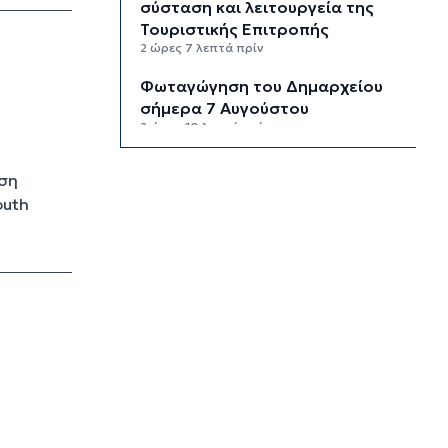
σύσταση και λειτουργεία της
Τουριστικής Επιτροπής
2 ώρες 7 λεπτά πρίν
Φωταγώγηση του Δημαρχείου
σήμερα 7 Αυγούστου
2 ώρες 10 λεπτά πρίν
Ο Διεθνής Μαραθώνιος Ρόδου
ηση
και η TUI συνεχίζουν την
outh
εξαιρετικά επιτυχημένη
συνεργασία έως το 2030
2 ώρες 43 λεπτά πρίν
Συνελήφθη 46χρονος
αλλοδαπός για λαθραία καπνικά
προϊόντα στη Μύκονο
3 ώρες 19 λεπτά πρίν
MyCoast: «Σαφάρι» ελέγχων σε
πάνω από 300 παραλίες: Έως
73.000 ευρώ τα πρόστιμα