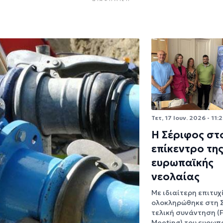
Τετ, 17 Ιουν. 2026 - 11:
H Σέριφος στ
επίκεντρο τη
ευρωπαϊκής
νεολαίας
Με ιδιαίτερη επιτυχ
ολοκληρώθηκε στη 
τελική συνάντηση (F
Meeting) του ευρωπ