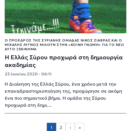
Ο ΠΡΌΕΔΡΟΣ ΤΗΣ ΣΥΡΙΑΝΉΣ ΟΜΆΔΑΣ ΝΊΚΟΣ ΖΙΆΒΡΑΣ ΚΑΙ Ο
ΜΙΧΆΛΗΣ ΛΥΓΝΌΣ ΜΙΛΟΎΝ ΣΤΗΝ «ΚΟΙΝΉ ΓΝΏΜΗ» ΓΙΑ ΤΟ ΝΈΟ
ΑΥΤΌ ΞΕΚΊΝΗΜΑ
Η Ελλάς Σύρου προχωρά στη δημιουργία
ακαδημίας
25 Ιουνίου 2020 - 06:11
Η Διοίκηση της Ελλάς Σύρου, ένα χρόνο μετά την
επαναδραστηριοποίηση της, προχώρησε σε ακόμη
ένα πιο σημαντικό βήμα. Η ομάδα της Σύρου
προχωρά στη δημι...
Σελιδοποίηση
1
2
›
»
Page 2
Next page
Last page