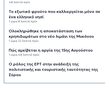
48 λεπτά πρίν
Το εξωτικό φρούτο που καλλιεργείται μόνο σε
ένα ελληνικό νησί
1 ώρα 8 λεπτά πρίν
Ολοκληρώθηκε η αποκατάσταση των
κρηπιδωμάτων στο νέο λιμάνι της Μυκόνου
1 ώρα 22 λεπτά πρίν
Πώς αμείβεται η αργία της 15ης Αυγούστου
1 ώρα 48 λεπτά πρίν
Ο ρόλος της ΕΡΤ στην ανάδειξη της
πολιτιστικής και τουριστικής ταυτότητας της
Σύρου
2 ώρες 8 λεπτά πρίν
Περιπέτεια για πέντε επιβάτες ιστιοφόρου
ανοιχτά της Σερίφου
2 ώρες 29 λεπτά πρίν
Εκτάκτως το Star Flyer στο λιμάνι της