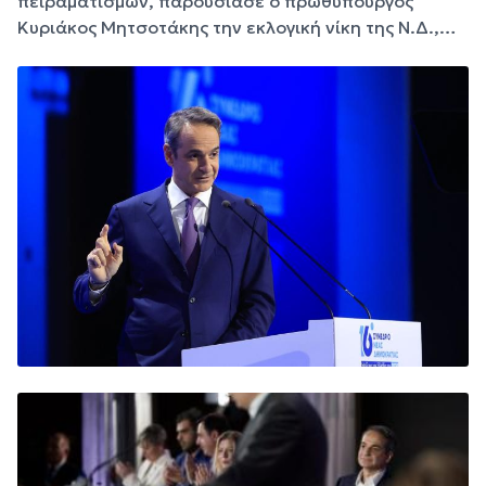
πειραματισμών, παρουσίασε ο πρωθυπουργός
Κυριάκος Μητσοτάκης την εκλογική νίκη της Ν.Δ.,…