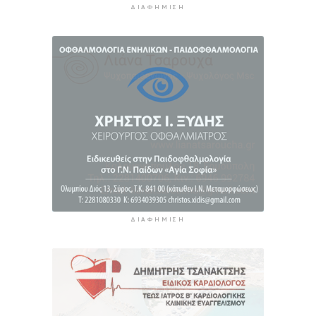
12 ώρες 21 λεπτά πρίν
ΔΙΑΦΉΜΙΣΗ
H Ισπανία ζήτησε από την Ιταλία να θέσει και
πάλι σε ισχύ τη Συμφωνία Σένγκεν εντός της
Κυριακής, 9 Αυγούστου
13 ώρες πρίν
«Στάχτη» 272.860 στρέμματα αυτό το
καλοκαίρι
13 ώρες 43 λεπτά πρίν
ΔΙΑΦΉΜΙΣΗ