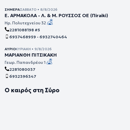
ΣΉΜΕΡΑ
ΣΆΒΒΑΤΟ • 8/8/2026
Ε. ΑΡΜΑΚΟΛΑ - Λ. & Μ. ΡΟΥΣΣΟΣ ΟΕ (Πiraiki)
Ηρ. Πολυτεχνείου 32
2281088198 #5
6937468959 - 6932740464
ΑΎΡΙΟ
ΚΥΡΙΑΚΉ • 9/8/2026
ΜΑΡΙΑΝΘΗ ΠΙΤΣΙΚΑΚΗ
Γεωρ. Παπανδρέου 1
2281080037
6932396347
Ο καιρός στη Σύρο