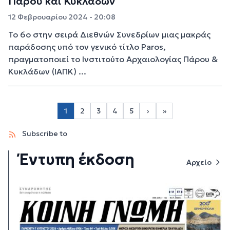
Πάρου και Κυκλάδων
12 Φεβρουαρίου 2024 - 20:08
Το 6ο στην σειρά Διεθνών Συνεδρίων μιας μακράς
παράδοσης υπό τον γενικό τίτλο Paros,
πραγματοποιεί το Ινστιτούτο Αρχαιολογίας Πάρου &
Κυκλάδων (ΙΑΠΚ) ...
Σελιδοποίηση
1
2
3
4
5
›
»
Page 2
Page 3
Page 4
Page 5
Next page
Last page
Subscribe to
Έντυπη έκδοση
Αρχείο