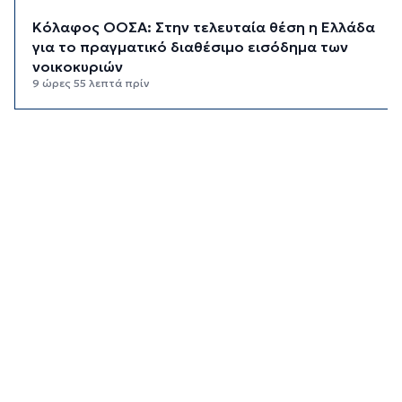
Κόλαφος ΟΟΣΑ: Στην τελευταία θέση η Ελλάδα
για το πραγματικό διαθέσιμο εισόδημα των
νοικοκυριών
9 ώρες 55 λεπτά πρίν
Κορυφώνεται η έξοδος των αδειούχων ενόψει
15αύγουστου: Γεμάτα πλοία, λεωφορεία και
ουρές χιλιομέτρων στα σύνορα
10 ώρες 31 λεπτά πρίν
Η αγγλική ομοσπονδία καταργεί τα τσιμεντένια
προστατευτικά γύρω από τον αγωνιστικό χώρο
μετά τον θάνατο ποδοσφαιριστή
11 ώρες 15 λεπτά πρίν
Ο Γιώργος Νταλάρας έρχεται στη Σύρο με το
«Ρεμπέτικο»
12 ώρες 17 λεπτά πρίν
Η πρόεδρος της νορβηγικής ομοσπονδίας καλεί
τον Ινφαντίνο να παραιτηθεί από τη FIFA