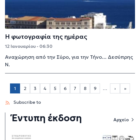
Η φωτογραφία της ημέρας
12 Ιανουαρίου - 06:30
Αναχώρηση από την Σύρο, για την Τήνο... Δεσύπρης
Ν.
Σελιδοποίηση
1
2
3
4
5
6
7
8
9
…
›
»
Page 2
Page 3
Page 4
Page 5
Page 6
Page 7
Page 8
Page 9
Next page
Last p
Subscribe to
Έντυπη έκδοση
Αρχείο