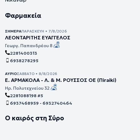
Φαρμακεία
ΣΉΜΕΡΑ
ΠΑΡΑΣΚΕΥΉ • 7/8/2026
ΛΕΟΝΤΑΡΙΤΗΣ ΕΥΑΓΓΕΛΟΣ
Γεωργ. Παπανδρέου 8
2281400313
6938278295
ΑΎΡΙΟ
ΣΆΒΒΑΤΟ • 8/8/2026
Ε. ΑΡΜΑΚΟΛΑ - Λ. & Μ. ΡΟΥΣΣΟΣ ΟΕ (Πiraiki)
Ηρ. Πολυτεχνείου 32
2281088198 #5
6937468959 - 6932740464
Ο καιρός στη Σύρο