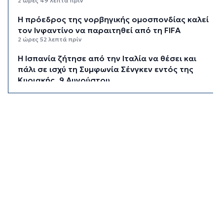
2 ώρες 49 λεπτά πρίν
Η πρόεδρος της νορβηγικής ομοσπονδίας καλεί
τον Ινφαντίνο να παραιτηθεί από τη FIFA
2 ώρες 52 λεπτά πρίν
H Ισπανία ζήτησε από την Ιταλία να θέσει και
πάλι σε ισχύ τη Συμφωνία Σένγκεν εντός της
Κυριακής, 9 Αυγούστου
3 ώρες 31 λεπτά πρίν
«Στάχτη» 272.860 στρέμματα αυτό το
καλοκαίρι
4 ώρες 15 λεπτά πρίν
Αστυνομικό δελτίο
4 ώρες 45 λεπτά πρίν
Πιλοτική έναρξη της δράσης «Tinos Circular
Business» στα Κιόνια και στον Άγιο Φωκά, με τη
συμμετοχή επιχειρήσεων εστίασης και
τροφοδοσίας, με στόχο την ενίσχυση της
ανακύκλωσης και την προώθηση βιώσιμων