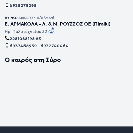
6938278295
ΑΎΡΙΟ
ΣΆΒΒΑΤΟ • 8/8/2026
Ε. ΑΡΜΑΚΟΛΑ - Λ. & Μ. ΡΟΥΣΣΟΣ ΟΕ (Πiraiki)
Ηρ. Πολυτεχνείου 32
2281088198 #5
6937468959 - 6932740464
Ο καιρός στη Σύρο