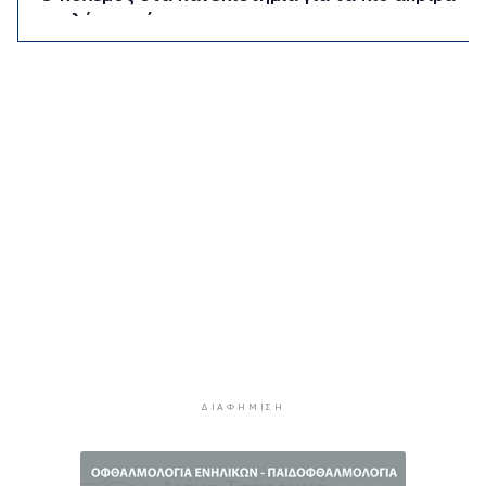
μυαλά του κόσμου
7 ώρες 31 λεπτά πρίν
Τα φρούτα που επιλέγουν 4 ενδοκρινολόγοι για
καλύτερο έλεγχο του σακχάρου
8 ώρες 11 λεπτά πρίν
Ο Ήλιος όπως δεν τον έχουμε ξαναδεί - Οι πιο
λεπτομερείς εικόνες που έχουν καταγραφεί
8 ώρες 52 λεπτά πρίν
“Ελευθερία, ασφάλεια και προσωπική εξέλιξη” -
Τι κρύβεται πίσω από την τάση των σόλο
ταξιδιών
9 ώρες 31 λεπτά πρίν
“Κλιματική ζώνη πολέμου” - Οι ακραίες καιρικές
συνθήκες αναδιαμορφώνουν την Ευρώπη
10 ώρες 11 λεπτά πρίν
ΔΙΑΦΉΜΙΣΗ