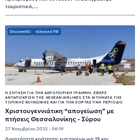
τουριστικά,...
DiscoverEU
ελληνικό FBI
Η ΖΉΤΗΣΗ ΓΙΑ ΤΗΝ ΑΕΡΟΠΟΡΙΚΉ ΓΡΑΜΜΉ, ΈΦΕΡΕ
ΑΝΤΑΠΌΚΡΙΣΗ ΤΗΣ AEGEAN AIRLINES ΣΤΑ ΑΙΤΉΜΑΤΑ ΤΗΣ
ΤΟΠΙΚΉΣ ΚΟΙΝΩΝΊΑΣ ΚΑΙ ΓΙΑ ΤΗΝ ΕΟΡΤΑΣΤΙΚΉ ΠΕΡΊΟΔΟ
Χριστουγεννιάτικη “απογείωση” με
πτήσεις Θεσσαλονίκης - Σύρου
27 Νοεμβρίου 2025 - 06:19
Δυνατότητα κράτησης εισιτηρίων για 19 και