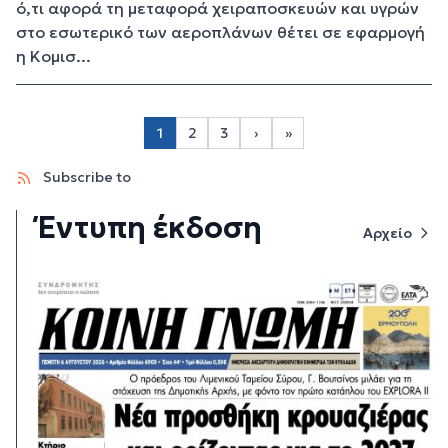
ό,τι αφορά τη μεταφορά χειραποσκευών και υγρών
στο εσωτερικό των αεροπλάνων θέτει σε εφαρμογή
η Κομισ...
Σελιδοποίηση
1
2
3
›
»
Page 2
Page 3
Next page
Last page
Subscribe to
Έντυπη έκδοση
Αρχείο