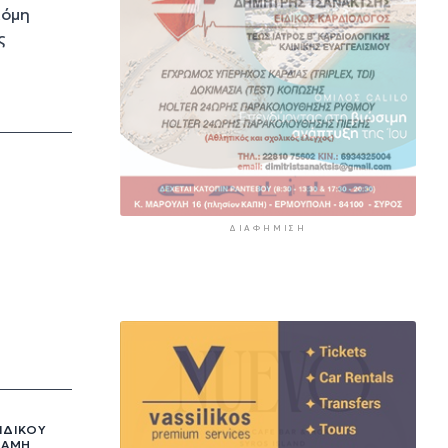
κόμη
ς
ΔΙΑΦΉΜΙΣΗ
ΙΔΙΚΟΎ
ΛΆΜΗ