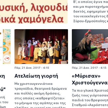
Β', ο οποίος έγινε 
και μα πυροτεχνήμ
δεκτός, εφημερίων 
του νεοεκλεγέντος 
Σύρου-Ερμούπολης 
Πέμ, 21 Δεκ. 2017 - 6:15
Πέμ, 21 Δεκ. 2017 - 6:13
κη
Ατελείωτη γιορτή
«Μύρισαν»
Χριστούγεννα
Με χριστουγεννιάτικα
ύ"
τραγούδια, θεατρικά δρώμενα
Τα πιο γλυκά Χριστο
και πολλές ακόμη δράσεις,
ζωής τους γιόρτασαν
ρτή
στις οποίες «καθρεφτίζεται»
παιδιά του Βρεφονη
ι του
το μήνυμα της αγάπης και της
Σταθμού «Αερόστατο
λάμη
ελπίδας, οι μικροί και μεγάλοι