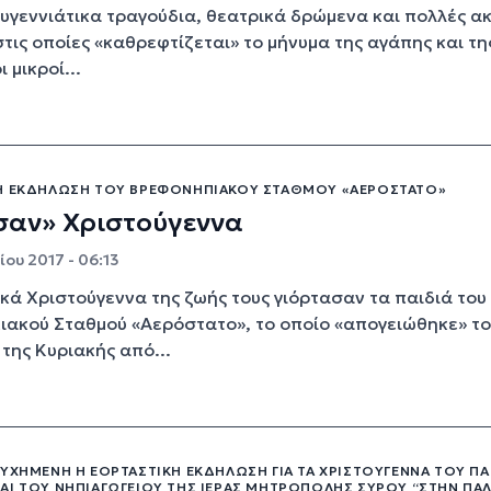
υγεννιάτικα τραγούδια, θεατρικά δρώμενα και πολλές α
στις οποίες «καθρεφτίζεται» το μήνυμα της αγάπης και τη
ι μικροί...
Ή ΕΚΔΉΛΩΣΗ ΤΟΥ ΒΡΕΦΟΝΗΠΙΑΚΟΎ ΣΤΑΘΜΟΎ «ΑΕΡΌΣΤΑΤΟ»
σαν» Χριστούγεννα
ου 2017 - 06:13
υκά Χριστούγεννα της ζωής τους γιόρτασαν τα παιδιά του
ακού Σταθμού «Αερόστατο», το οποίο «απογειώθηκε» το
της Κυριακής από...
ΥΧΗΜΈΝΗ Η ΕΟΡΤΑΣΤΙΚΉ ΕΚΔΉΛΩΣΗ ΓΙΑ ΤΑ ΧΡΙΣΤΟΎΓΕΝΝΑ ΤΟΥ ΠΑ
ΑΙ ΤΟΥ ΝΗΠΙΑΓΩΓΕΊΟΥ ΤΗΣ ΙΕΡΆΣ ΜΗΤΡΌΠΟΛΗΣ ΣΎΡΟΥ “ΣΤΗΝ ΠΑ