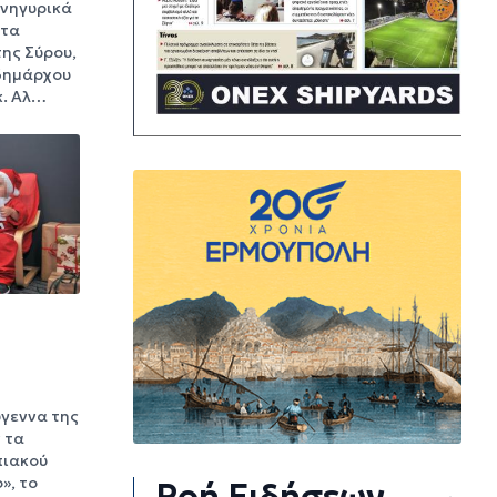
πανηγυρικά
ατα
της Σύρου,
δημάρχου
κ. Αλ…
ύγεννα της
 τα
πιακού
», το
Ροή Ειδήσεων