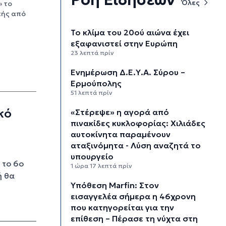
Όλες
» το
κής από
Το κλίμα του 20ού αιώνα έχει
εξαφανιστεί στην Ευρώπη
23 λεπτά πρίν
Ενημέρωση Δ.Ε.Υ.Α. Σύρου –
Ερμούπολης
51 λεπτά πρίν
κό
«Στέρεψε» η αγορά από
πινακίδες κυκλοφορίας: Χιλιάδες
αυτοκίνητα παραμένουν
αταξινόμητα - Λύση αναζητά το
υπουργείο
 το 6ο
1 ώρα 17 λεπτά πρίν
ή θα
Υπόθεση Marfin: Στον
εισαγγελέα σήμερα η 46χρονη
που κατηγορείται για την
επίθεση – Πέρασε τη νύχτα στη