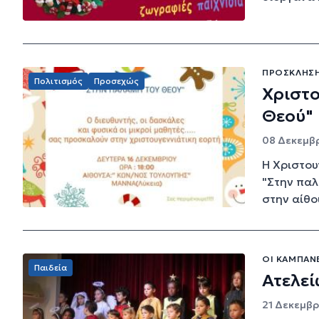
ΠΡΌΣΚΛΗΣ
Πολιτισμός
Προσεχώς
Χριστο
Θεού"
08 Δεκεμβρ
Η Χριστου
"Στην παλ
στην αίθο
ΟΙ ΚΑΜΠΆΝΕ
Παιδεία
Ατελεί
21 Δεκεμβρί