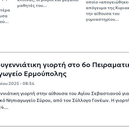
οποίο «απογειώθηκε
μαθητές του…
απόγευμα της Κυρια
υτέρα
την αίθουσα του
ουσα
γυμναστηρίου…
κού…
υγεννιάτικη γιορτή στο 6ο Πειραματι
γωγείο Ερμούπολης
ίου 2025 - 08:34
ννιάτικη γιορτή στην αίθουσα του Αγίου Σεβαστιανού για
κό Νηπιαγωγείο Σύρου, από τον Σύλλογο Γονέων. Η γιορτ
14...