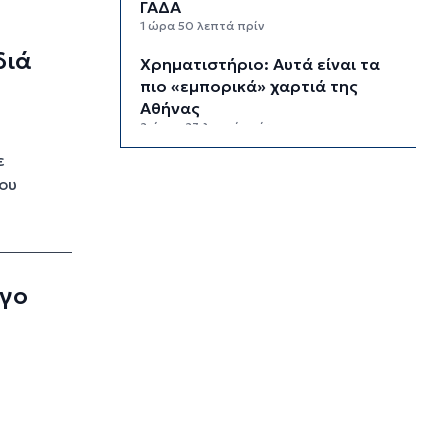
ΓΑΔΑ
1 ώρα 50 λεπτά πρίν
διά
Χρηματιστήριο: Αυτά είναι τα
πιο «εμπορικά» χαρτιά της
Αθήνας
2 ώρες 23 λεπτά πρίν
ε
Καιρός: Ηλιοφάνεια και
ου
θερμοκρασία έως 38 βαθμούς
Κελσίου
2 ώρες 58 λεπτά πρίν
Ερμούπολιν! Η ιστορία
ζωντανεύει
ογο
3 ώρες 8 λεπτά πρίν
Η φωτογραφία της ημέρας
3 ώρες 18 λεπτά πρίν
“Οι εργασίες στο κλειστό,
στερούσαν τη φυσική έδρα της
ομάδας”