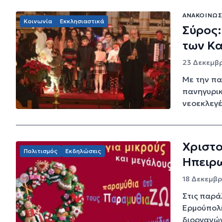
ΑΝΑΚΟΊΝΩΣ
Κοινωνία
Εκκλησιαστικά
Σύρος:
των Κα
23 Δεκεμβρ
Με την πα
πανηγυρικ
νεοεκλεγέ
Χριστο
Πολιτισμός
Εκδηλώσεις
Ηπειρ
18 Δεκεμβρί
Στις παρά
Ερμούπολη
διοργανών