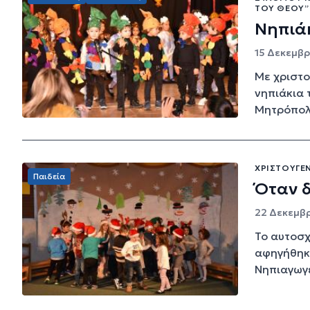
ΤΟΥ ΘΕΟΎ”
Νηπιάκ
15 Δεκεμβρί
Με χριστο
νηπιάκια 
Μητρόπολη
ΧΡΙΣΤΟΥΓΕΝ
Παιδεία
Όταν δ
22 Δεκεμβρ
Το αυτοσχ
αφηγήθηκα
Νηπιαγωγε