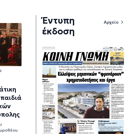
Έντυπη
Αρχείο
έκδοση
9
άτικη
 παιδιά
κών
ύπολης
υ
ωροθέου