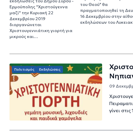
εκδηλώσεις του Δήμου Σύρου -
του Θεού" θα
Ερμούπολης "Χριστούγεννα
πραγματοποιηθεί τη Δε
μαζί" την Κυριακή 22
16 Δεκεμβρίου στην αίθ
Δεκεμβρίου 2019
εκδηλώσεων του Λυκεια
διοργανώνεται
Χριστουγεννιάτικη γιορτή για
μικρούς και…
Χριστο
Πολιτισμός
Εκδηλώσεις
Νηπια
09 Δεκεμβρ
Χριστουγε
Πειραματι
γίνει στις 