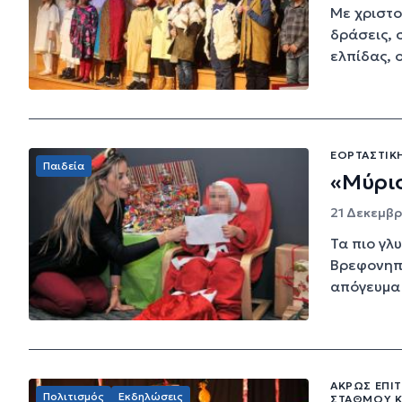
Με χριστο
δράσεις, 
ελπίδας, ο
ΕΟΡΤΑΣΤΙΚ
Παιδεία
«Μύρι
21 Δεκεμβρί
Τα πιο γλ
Βρεφονηπι
απόγευμα 
ΆΚΡΩΣ ΕΠΙΤ
Πολιτισμός
Εκδηλώσεις
ΣΤΑΘΜΟΎ Κ