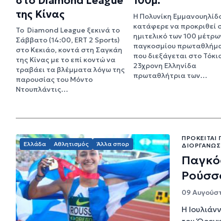
στο Diamond League
100μ.
της Κίνας
Η Πολυνίκη Εμμανουηλίδ
κατάφερε να προκριθεί 
To Diamond League ξεκινά το
ημιτελικό των 100 μέτρω
Σάββατο (14:00, ERT 2 Sports)
παγκοσμίου πρωταθλήμα
στο Κεκιάο, κοντά στη Σαγκάη
που διεξάγεται στο Τόκιο
της Κίνας με το επί κοντώ να
23χρονη Ελληνίδα
τραβάει τα βλέμματα λόγω της
πρωταθλήτρια των…
παρουσίας του Μόντο
Ντουπλάντις…
ΠΡΌΚΕΙΤΑΙ 
Ελλάδα
Αθλητισμός
Άλλα σπορ
ΔΙΟΡΓΆΝΩ
Παγκόσ
Ρούσσ
09 Αυγούστ
Η Ιουλιάν
του Όρεγκ