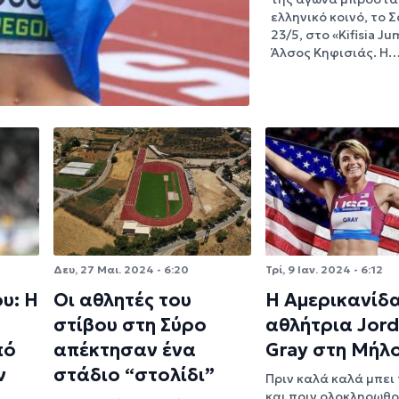
ελληνικό κοινό, το 
23/5, στο «Kifisia J
Άλσος Κηφισιάς. Η
Δευ, 27 Μαι. 2024 - 6:20
Τρί, 9 Ιαν. 2024 - 6:12
υ: Η
Οι αθλητές του
Η Αμερικανίδ
στίβου στη Σύρο
αθλήτρια Jor
πό
απέκτησαν ένα
Gray στη Μήλ
ν
στάδιο “στολίδι”
Πριν καλά καλά μπει
και πριν ολοκληρωθο