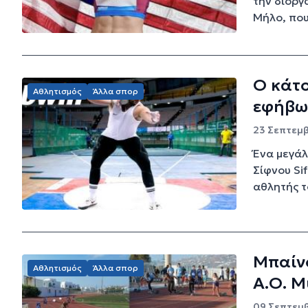
την διοργ
Μήλο, που
Ο κάτο
Αθλητισμός
Άλλα σπορ
εφήβων
23 Σεπτεμβ
Ένα μεγάλ
Σίφνου Si
αθλητής το
Μπαίνο
Αθλητισμός
Άλλα σπορ
Α.Ο. 
09 Σεπτεμβ