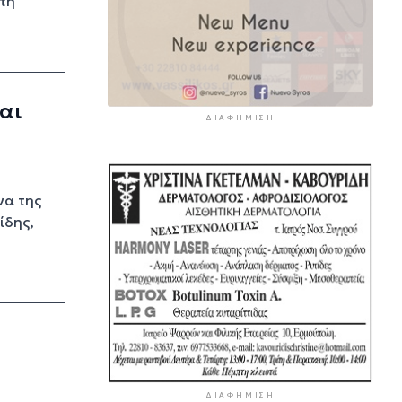
τη
αι
ΔΙΑΦΉΜΙΣΗ
να της
ίδης,
ΔΙΑΦΉΜΙΣΗ