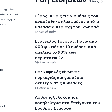
Όλες
ting των
ων στίβου
Σύρος: Χωρίς τις αισθήσεις του
α αναζητά
ανασύρθηκε ηλικιωμένος από τη
μετά…
θαλάσσια περιοχή του Γαλησσά
17 λεπτά πρίν
Ευάγγελος Τουρνάς: Πάνω από
400 φωτιές σε 10 ημέρες, από
αμέλεια το 90% των
περιστατικών
39 λεπτά πρίν
ΝΉ
Πολύ υψηλός κίνδυνος
πυρκαγιάς και για αύριο
Δευτέρα στις Κυκλάδες
58 λεπτά πρίν
Ασθενής ξυλοκόπησε
νοσηλεύτρια στα Επείγοντα του
 Κ20
Ερυθρού Σταυρού