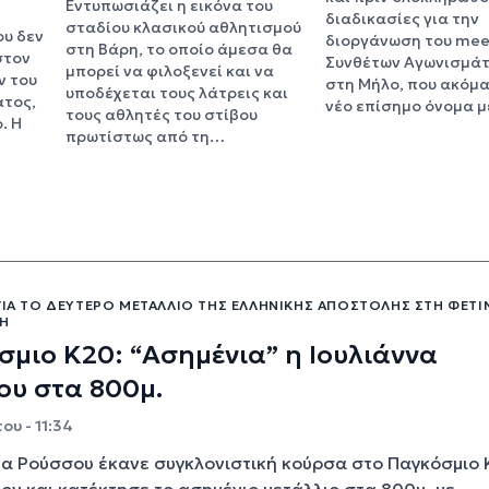
Εντυπωσιάζει η εικόνα του
διαδικασίες για την
σταδίου κλασικού αθλητισμού
ου δεν
διοργάνωση του mee
στη Βάρη, το οποίο άμεσα θα
στον
Συνθέτων Αγωνισμάτ
μπορεί να φιλοξενεί και να
ν του
στη Μήλο, που ακόμ
υποδέχεται τους λάτρεις και
τος,
νέο επίσημο όνομα 
τους αθλητές του στίβου
. Η
πρωτίστως από τη…
ΓΙΑ ΤΟ ΔΕΎΤΕΡΟ ΜΕΤΆΛΛΙΟ ΤΗΣ ΕΛΛΗΝΙΚΉΣ ΑΠΟΣΤΟΛΉΣ ΣΤΗ ΦΕΤΙ
ΣΗ
μιο Κ20: “Ασημένια” η Ιουλιάννα
ου στα 800μ.
ου - 11:34
να Ρούσσου έκανε συγκλονιστική κούρσα στο Παγκόσμιο
ον και κατέκτησε το ασημένιο μετάλλιο στα 800μ. με