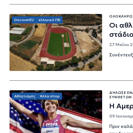
ΟΛΟΚΛΗΡΏΘΗ
DiscoverEU
ελληνικό FBI
Οι αθλ
στάδιο
27 Μαΐου 2
Συνέντευξ
ΔΉΛΩΣΕ ΕΝ
Αθλητισμός
Άλλα σπορ
ΣΥΝΘΈΤΩΝ 
Η Αμερ
09 Ιανουαρ
Πριν καλά