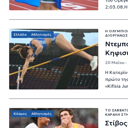
2:03.08.Η
Η ΟΛΥΜΠΙΟΝ
Ελλάδα
Αθλητισμός
ΔΙΟΡΓΑΝΏΣ
Ντεμπο
Κηφισ
20 Μαΐου -
Η Κατερίν
πρώτο της
«Kifisia Ju
ΤΟ ΣΆΒΒΑΤ
Κόσμος
Αθλητισμός
ΚΑΡΑΛΉ ΣΤΗ
Στίβος