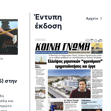
Έντυπη
Αρχείο
έκδοση
:24
5) στην
δη
άδα και
ν πρώτο
 στο