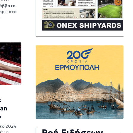
Σάββατο
ump», στο
…
α
dan
ο
 το 2024
Ροή Ειδήσεων
ύν οι