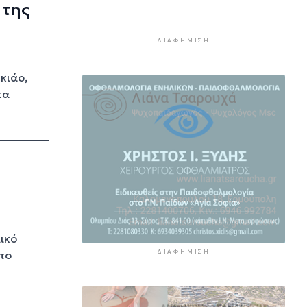
 της
4χρονος
3 ώρες 51 λεπτά πρίν
ΔΙΑΦΉΜΙΣΗ
Ιδιαίτερα αυξημένη η επιβατική
κίνηση και σήμερα στο λιμάνι
κιάο,
του Πειραιά
τα
4 ώρες 26 λεπτά πρίν
Πυρκαγιές: Τι πρέπει να κάνουν
οι ταξιδιώτες που έχουν
προγραμματίσει διακοπές σε
πληγείσες περιοχές
4 ώρες 53 λεπτά πρίν
Μειωμένη Σύνταξη: Όλα όσα
πρέπει να γνωρίζετε
5 ώρες 30 λεπτά πρίν
ικό
ΔΙΑΦΉΜΙΣΗ
το