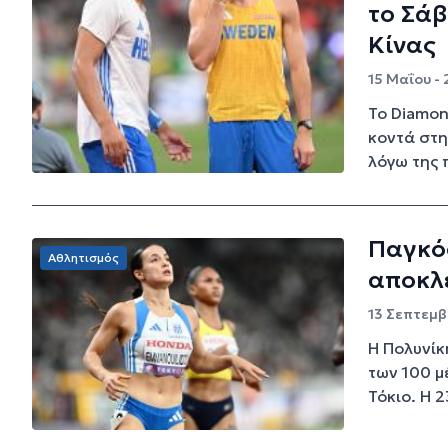
το Σάβ
Κίνας
15 Μαΐου - 
To Diamon
κοντά στη
λόγω της 
Παγκό
Αθλητισμός
αποκλε
13 Σεπτεμβ
Η Πολυνίκ
των 100 μ
Τόκιο. Η 2