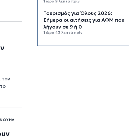
1 ώρα 9 λεπτά πρίν
Τουρισμός για Όλους 2026:
Σήμερα οι αιτήσεις για ΑΦΜ που
λήγουν σε 9 ή 0
1 ώρα 43 λεπτά πρίν
Μήλος: Ελικόπτερο “πάρκαρε”
ην
στο Σαρακήνικο για να κάνουν
μπάνιο οι επιβάτες του
2 ώρες 18 λεπτά πρίν
Σύρος: Σπουδαίες εμφανίσεις
 τον
για τον Όμιλο Αντισφαίρισης
στο
στο Πανελλήνιο Πρωτάθλημα
2 ώρες 45 λεπτά πρίν
Παγκόσμιο Κ20: “Ασημένια” η
Ιουλιάννα Ρούσσου στα 800μ.
ΑΝΟΥΉΛ
3 ώρες 15 λεπτά πρίν
Πάρος: Κλειστό σήμερα το
ουν
beach bar όπου πνίγηκε ο