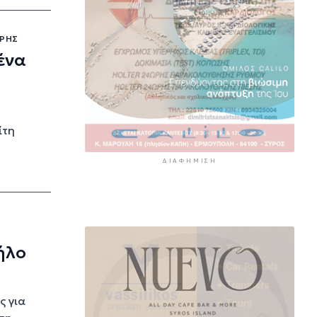
ΆΡΗΣ
ένα
ίτη
ΔΙΑΦΉΜΙΣΗ
ήλο
ς για