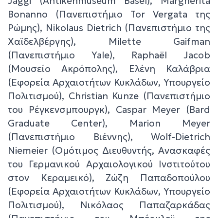
Jäggi (Antikenmuseum Basel), Margherita
Bonanno (Πανεπιστήμιο Tor Vergata της
Ρώμης), Nikolaus Dietrich (Πανεπιστήμιο της
Χαϊδελβέργης), Milette Gaifman
(Πανεπιστήμιο Yale), Raphaël Jacob
(Μουσείο Ακρόπολης), Ελένη Καλάβρια
(Εφορεία Αρχαιοτήτων Κυκλάδων, Υπουργείο
Πολιτισμού), Christian Kunze (Πανεπιστήμιο
του Ρέγκενσμπουργκ), Caspar Meyer (Bard
Graduate Center), Marion Meyer
(Πανεπιστήμιο Βιέννης), Wolf-Dietrich
Niemeier (Ομότιμος Διευθυντής, Ανασκαφές
του Γερμανικού Αρχαιολογικού Ινστιτούτου
στον Κεραμεικό), Ζώζη Παπαδοπούλου
(Εφορεία Αρχαιοτήτων Κυκλάδων, Υπουργείο
Πολιτισμού), Νικόλαος Παπαζαρκάδας