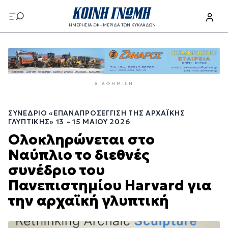
Παράκαμψη
προς
ΗΜΕΡΗΣΙΑ ΕΦΗΜΕΡΙΔΑ ΤΩΝ ΚΥΚΛΑΔΩΝ
το
Παράκαμψη
κυρίως
προς
περιεχόμενο
το
κυρίως
ΔΙΑΦΉΜΙΣΗ
περιεχόμενο
ΣΥΝΈΔΡΙΟ «ΕΠΑΝΑΠΡΟΣΈΓΓΙΣΗ ΤΗΣ ΑΡΧΑΪΚΉΣ
ΓΛΥΠΤΙΚΉΣ» 13 – 15 ΜΑΊΟΥ 2026
Ολοκληρώνεται στο
Ναύπλιο το διεθνές
συνέδριο του
Πανεπιστημίου Harvard για
την αρχαϊκή γλυπτική