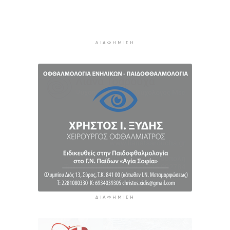
4 ώρες 24 λεπτά πρίν
ΑΑΔΕ: Στο ραντάρ οι μικρές μεταφορές
χρημάτων μέσω IRIS
ΔΙΑΦΉΜΙΣΗ
4 ώρες 44 λεπτά πρίν
Η αργία και η αμοιβή της 15ης Αυγούστου
5 ώρες 13 λεπτά πρίν
ΔΙΑΦΉΜΙΣΗ