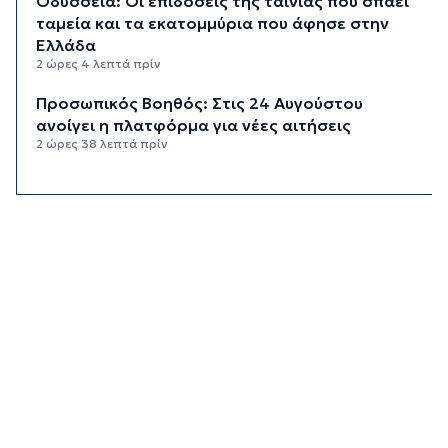
Οδύσσεια: Οι επιδόσεις της ταινίας που σπάει
ταμεία και τα εκατομμύρια που άφησε στην
Ελλάδα
2 ώρες 4 λεπτά πρίν
Προσωπικός Βοηθός: Στις 24 Αυγούστου
ανοίγει η πλατφόρμα για νέες αιτήσεις
2 ώρες 38 λεπτά πρίν
Το αδιαχώρητο στο λιμάνι του Πειραιά από
τους αδειούχους του Αυγούστου
3 ώρες 4 λεπτά πρίν
Υπεγράφη η απόφαση για επαύξηση των ωρών
απασχόλησης των εποχικών πυροσβεστών
3 ώρες 32 λεπτά πρίν
ΔΥΠΑ: Πότε λήγουν οι αιτήσεις στο πρόγραμμα
για άνεργους πτυχιούχους
3 ώρες 52 λεπτά πρίν
Εισαγγελική έρευνα σε όλη τη χώρα για τα
αιολικά πάρκα