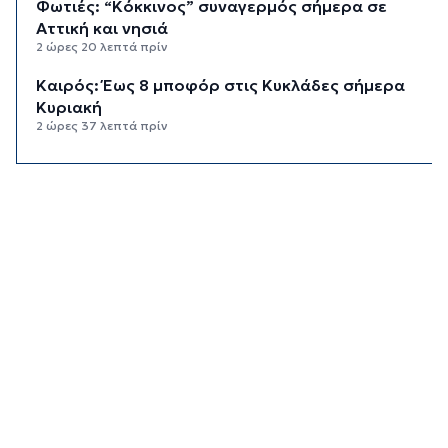
Φωτιές: “Κόκκινος” συναγερμός σήμερα σε
Αττική και νησιά
2 ώρες 20 λεπτά πρίν
Καιρός: Έως 8 μποφόρ στις Κυκλάδες σήμερα
Κυριακή
2 ώρες 37 λεπτά πρίν
Πίεση: Το νόστιμο «βασιλικό» φρούτο που τη
ρίχνει χαμηλά
10 ώρες 21 λεπτά πρίν
Πρωτεΐνη δεν έχει μόνο το κρέας – Ανακαλύψτε
8 φρούτα με πρωτεΐνη και βάλτε τα στο πιάτο
σας
10 ώρες 54 λεπτά πρίν
Καρκίνος Παχέος Εντέρου: Η «ένοχη» διατροφή
που αυξάνει τον κίνδυνο κατακόρυφα
11 ώρες 31 λεπτά πρίν
Το λάθος που κάνουμε όταν κόβουμε το
καρπούζι και χαλάει πιο γρήγορα