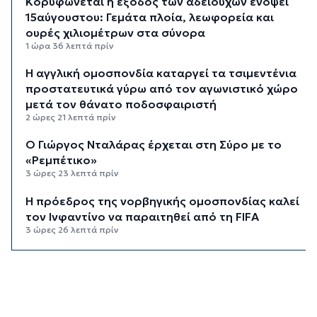
Κορυφώνεται η έξοδος των αδειούχων ενόψει
15αύγουστου: Γεμάτα πλοία, λεωφορεία και
ουρές χιλιομέτρων στα σύνορα
1 ώρα 36 λεπτά πρίν
Η αγγλική ομοσπονδία καταργεί τα τσιμεντένια
προστατευτικά γύρω από τον αγωνιστικό χώρο
μετά τον θάνατο ποδοσφαιριστή
2 ώρες 21 λεπτά πρίν
Ο Γιώργος Νταλάρας έρχεται στη Σύρο με το
«Ρεμπέτικο»
3 ώρες 23 λεπτά πρίν
Η πρόεδρος της νορβηγικής ομοσπονδίας καλεί
τον Ινφαντίνο να παραιτηθεί από τη FIFA
3 ώρες 26 λεπτά πρίν
H Ισπανία ζήτησε από την Ιταλία να θέσει και
πάλι σε ισχύ τη Συμφωνία Σένγκεν εντός της
Κυριακής, 9 Αυγούστου
4 ώρες 5 λεπτά πρίν