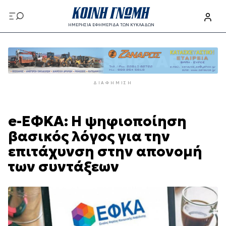
Παράκαμψη
προς
ΗΜΕΡΗΣΙΑ ΕΦΗΜΕΡΙΔΑ ΤΩΝ ΚΥΚΛΑΔΩΝ
το
Παράκαμψη
κυρίως
προς
περιεχόμενο
το
κυρίως
ΔΙΑΦΉΜΙΣΗ
περιεχόμενο
e-ΕΦΚΑ: Η ψηφιοποίηση
βασικός λόγος για την
επιτάχυνση στην απονομή
των συντάξεων