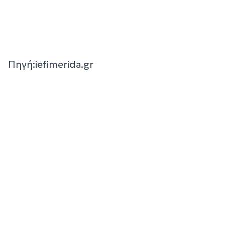
Πηγή:iefimerida.gr