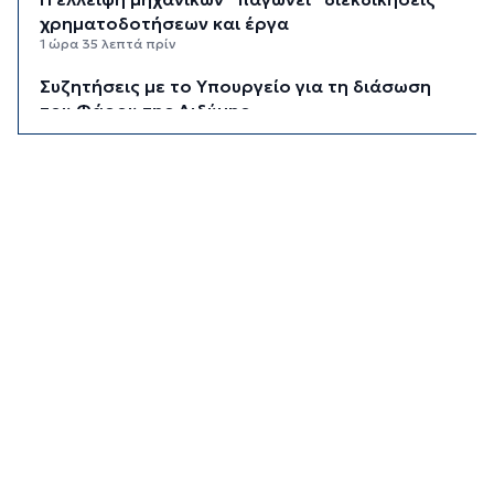
χρηματοδοτήσεων και έργα
1 ώρα 35 λεπτά πρίν
Συζητήσεις με το Υπουργείο για τη διάσωση
του Φάρου της Διδύμης
1 ώρα 40 λεπτά πρίν
Οριστικά στον Δήμο Σίφνου οι αθλητικές
εγκαταστάσεις της "Μαρούσας"
1 ώρα 45 λεπτά πρίν
Μια καινοτόμος εκπαιδευτική δράση που
συνδυάζει την ιστορία με την τεχνολογία
1 ώρα 50 λεπτά πρίν
Σχολή προπονητών UEFA C στη Σύρο
1 ώρα 55 λεπτά πρίν
Πιλοτικό πρόγραμμα στην Τήνο για
περισσότερη ανακύκλωση στις επιχειρήσεις
2 ώρες πρίν