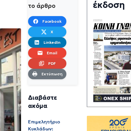
έκδοση
το άρθρο
Facebook
X
LinkedIn
Email
PDF
Εκτύπωση
Διαβάστε
ακόμα
Επιμελητήριο
Κυκλάδων: