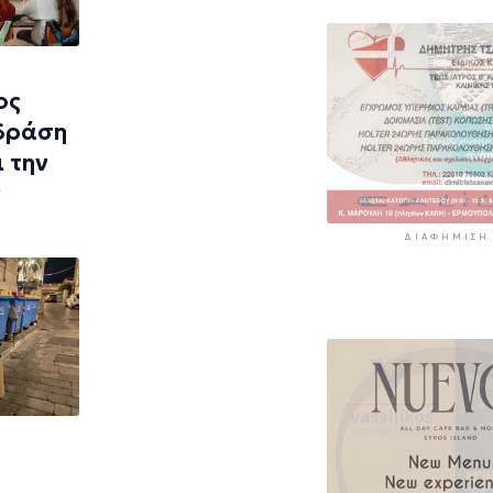
ος
 δράση
 την
ν
ΔΙΑΦΉΜΙΣΗ