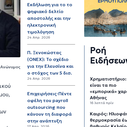
Εκδήλωση για το το
ψηφιακό δελτίο
αποστολής και την
ηλεκτρονική
τιμολόγηση
24 Απρ. 2026
Ροή
Π. Ξενοκώστας
Ειδήσεω
(ONEX): Το σχέδιο
για την Ελευσίνα και
Ανώνυμος
ο στόχος των 5 δισ.
Χρηματιστήριο:
24 Απρ. 2026
είναι τα πιο
ικού
«εμπορικά» χαρ
Επιχειρήσεις-Πέντε
μου,
Αθήνας
οφέλη του payroll
16 λεπτά πρίν
outsourcing που
νων
Καιρός: Ηλιοφάν
κάνουν τη διαφορά
θερμοκρασία έω
στην ανάπτυξη
βαθμούς Κελσίο
17 Απρ. 2026