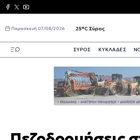
Παράκαμψη
προς
το
κυρίως
☀️
25°C
Σύρος
Παρασκευή 07/08/2026
περιεχόμενο
ΣΥΡΟΣ
ΚΥΚΛΑΔΕΣ
ΝΟ
Παράκαμψη
προς
το
κυρίως
περιεχόμενο
Πεζοδρομήσεις σ