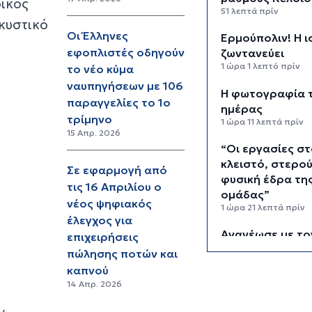
ρικός
51 λεπτά πρίν
κυστικό
Οι Έλληνες
Ερμούπολιν! Η ι
εφοπλιστές οδηγούν
ζωντανεύει
1 ώρα 1 λεπτό πρίν
το νέο κύμα
ναυπηγήσεων με 106
Η φωτογραφία 
παραγγελίες το 1ο
ημέρας
τρίμηνο
1 ώρα 11 λεπτά πρίν
15 Απρ. 2026
“Οι εργασίες σ
κλειστό, στερο
Σε εφαρμογή από
φυσική έδρα τη
τις 16 Απριλίου ο
ομάδας”
νέος ψηφιακός
1 ώρα 21 λεπτά πρίν
έλεγχος για
Ανανέωσε με το
επιχειρήσεις
Σύρου η Φεριντ
πώλησης ποτών και
Σελιμάι
καπνού
1 ώρα 26 λεπτά πρίν
14 Απρ. 2026
Η έλλειψη μηχα