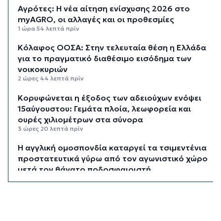
Αγρότες: Η νέα αίτηση ενίσχυσης 2026 στο
myAGRO, οι αλλαγές και οι προθεσμίες
1 ώρα 54 λεπτά πρίν
Κόλαφος ΟΟΣΑ: Στην τελευταία θέση η Ελλάδα
για το πραγματικό διαθέσιμο εισόδημα των
νοικοκυριών
2 ώρες 44 λεπτά πρίν
Κορυφώνεται η έξοδος των αδειούχων ενόψει
15αύγουστου: Γεμάτα πλοία, λεωφορεία και
ουρές χιλιομέτρων στα σύνορα
3 ώρες 20 λεπτά πρίν
Η αγγλική ομοσπονδία καταργεί τα τσιμεντένια
προστατευτικά γύρω από τον αγωνιστικό χώρο
μετά τον θάνατο ποδοσφαιριστή
4 ώρες 5 λεπτά πρίν
Ο Γιώργος Νταλάρας έρχεται στη Σύρο με το
«Ρεμπέτικο»
5 ώρες 7 λεπτά πρίν