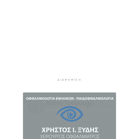
Η πρόεδρος της νορβηγικής ομοσπονδίας καλεί
τον Ινφαντίνο να παραιτηθεί από τη FIFA
5 ώρες 10 λεπτά πρίν
H Ισπανία ζήτησε από την Ιταλία να θέσει και
πάλι σε ισχύ τη Συμφωνία Σένγκεν εντός της
Κυριακής, 9 Αυγούστου
5 ώρες 49 λεπτά πρίν
«Στάχτη» 272.860 στρέμματα αυτό το
καλοκαίρι
6 ώρες 32 λεπτά πρίν
ΔΙΑΦΉΜΙΣΗ
Αστυνομικό δελτίο
7 ώρες 3 λεπτά πρίν
Πιλοτική έναρξη της δράσης «Tinos Circular
Business» στα Κιόνια και στον Άγιο Φωκά, με τη
συμμετοχή επιχειρήσεων εστίασης και
τροφοδοσίας, με στόχο την ενίσχυση της
ανακύκλωσης και την προώθηση βιώσιμων