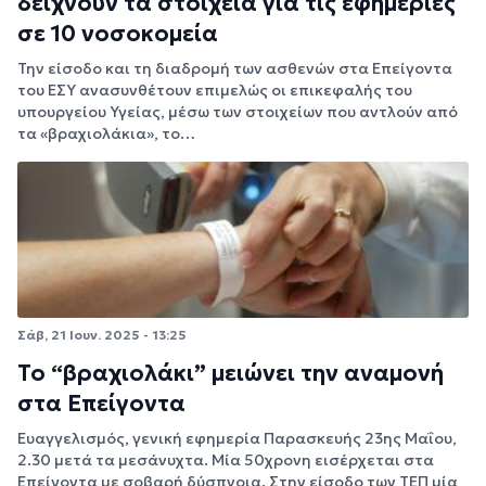
δείχνουν τα στοιχεία για τις εφημερίες
σε 10 νοσοκομεία
Την είσοδο και τη διαδρομή των ασθενών στα Επείγοντα
του ΕΣΥ ανασυνθέτουν επιμελώς οι επικεφαλής του
υπουργείου Υγείας, μέσω των στοιχείων που αντλούν από
τα «βραχιολάκια», το…
Σάβ, 21 Ιουν. 2025 - 13:25
Το “βραχιολάκι” μειώνει την αναμονή
στα Επείγοντα
Ευαγγελισμός, γενική εφημερία Παρασκευής 23ης Μαΐου,
2.30 μετά τα μεσάνυχτα. Μία 50χρονη εισέρχεται στα
Επείγοντα με σοβαρή δύσπνοια. Στην είσοδο των ΤΕΠ μία