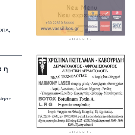
ΦΠΑ,
ΔΙΑΦΉΜΙΣΗ
 η
οίησε
ΔΙΑΦΉΜΙΣΗ