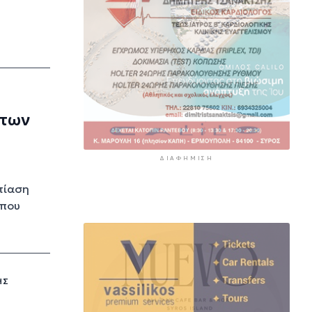
 των
ΔΙΑΦΉΜΙΣΗ
στίαση
 που
ΗΣ