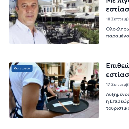
Με λιγ
εστία
18 Σεπτεμβ
Ολοκληρω
παραμένο
Επιθε
Κοινωνία
εστίασ
17 Σεπτεμβρ
Αυξημένος
η Επιθεώρ
τουριστικ