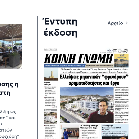
Έντυπη
Αρχείο
έκδοση
υσης η
στη
λιξη ως
ση” και
υ
ατιών
ρψιχόρη”