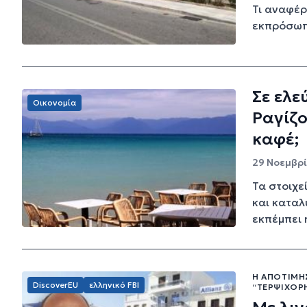
Τι αναφέρ
εκπρόσωπ
Σε ελε
Οικονομία
Ραγίζο
καφέ;
29 Νοεμβρί
Τα στοιχε
και καταλ
εκπέμπει η
Η ΑΠΟΤΊΜΗ
DiscoverEU
ελληνικό FBI
“ΤΕΡΨΙΧΌΡ