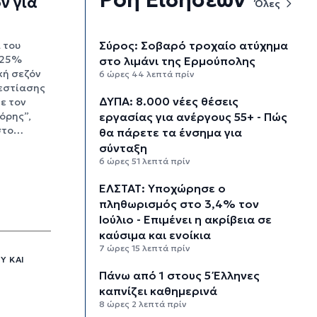
ν για
Όλες
Σύρος: Σοβαρό τροχαίο ατύχημα
 του
 25%
στο λιμάνι της Ερμούπολης
κή σεζόν
6 ώρες 44 λεπτά πρίν
 εστίασης
ΔΥΠΑ: 8.000 νέες θέσεις
ε τον
εργασίας για ανέργους 55+ - Πώς
όρης”,
στο…
θα πάρετε τα ένσημα για
σύνταξη
6 ώρες 51 λεπτά πρίν
ΕΛΣΤΑΤ: Υποχώρησε ο
πληθωρισμός στο 3,4% τον
Ιούλιο - Επιμένει η ακρίβεια σε
καύσιμα και ενοίκια
7 ώρες 15 λεπτά πρίν
Υ ΚΑΙ
Πάνω από 1 στους 5 Έλληνες
καπνίζει καθημερινά
8 ώρες 2 λεπτά πρίν