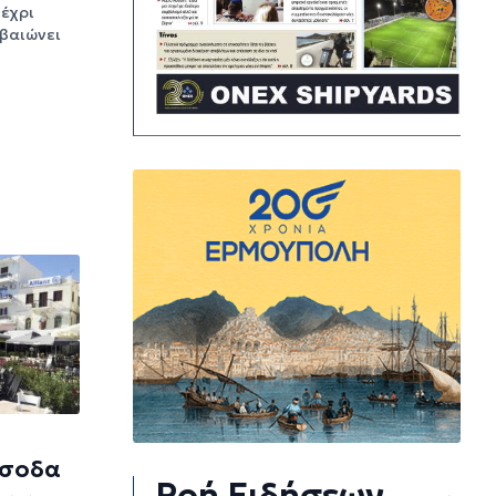
έχρι
βαιώνει
έσοδα
Ροή Ειδήσεων