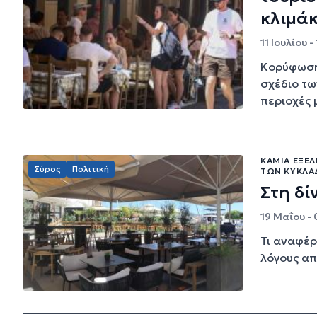
κλιμά
11 Ιουλίου -
Κορύφωση 
σχέδιο τω
περιοχές μ
ΚΑΜΊΑ ΕΞΈ
Σύρος
Πολιτική
ΤΩΝ ΚΥΚΛ
Στη δί
19 Μαΐου - 
Τι αναφέρ
λόγους απ