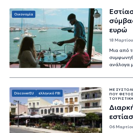
Εστίασ
Οικονομία
σύμβασ
ευρώ
18 Μαρτίου 
Μια από τ
συμφωνηθε
ανάλογα μ
ΜΕ ΣΥΣΤΟΛΉ
DiscoverEU
ελληνικό FBI
ΠΟΥ ΦΈΤΟΣ
ΤΟΥΡΙΣΤΙΚ
Διαρκ
εστία
06 Μαρτίου