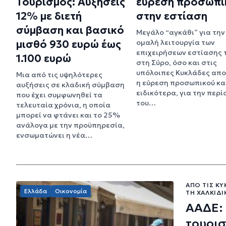
Τουρισμός: Αυξήσεις
εύρεση προσωπι
12% με διετή
στην εστίαση
σύμβαση και βασικό
Μεγάλο “αγκάθι” για την
μισθό 930 ευρώ έως
ομαλή λειτουργία των
επιχειρήσεων εστίασης 
1.100 ευρώ
στη Σύρο, όσο και στις
υπόλοιπες Κυκλάδες απο
Μια από τις υψηλότερες
η εύρεση προσωπικού κα
αυξήσεις σε κλαδική σύμβαση
ειδικότερα, για την περί
που έχει συμφωνηθεί τα
του…
τελευταία χρόνια, η οποία
μπορεί να φτάνει και το 25%
ανάλογα με την προϋπηρεσία,
ενσωματώνει η νέα…
ΑΠΌ ΤΙΣ ΚΥ
Ελλάδα
Οικονομία
ΤΗ ΧΑΛΚΙΔΙ
ΑΑΔΕ: 
τουρισ