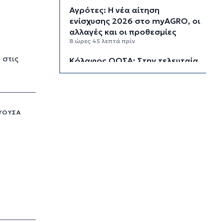
Αγρότες: Η νέα αίτηση
ενίσχυσης 2026 στο myAGRO, οι
αλλαγές και οι προθεσμίες
8 ώρες 45 λεπτά πρίν
 στις
Κόλαφος ΟΟΣΑ: Στην τελευταία
θέση η Ελλάδα για το
πραγματικό διαθέσιμο εισόδημα
των νοικοκυριών
9 ώρες 35 λεπτά πρίν
ΕΎΟΥΣΑ
Κορυφώνεται η έξοδος των
αδειούχων ενόψει 15αύγουστου:
Γεμάτα πλοία, λεωφορεία και
ουρές χιλιομέτρων στα σύνορα
10 ώρες 11 λεπτά πρίν
Η αγγλική ομοσπονδία καταργεί
τα τσιμεντένια προστατευτικά
γύρω από τον αγωνιστικό χώρο
μετά τον θάνατο