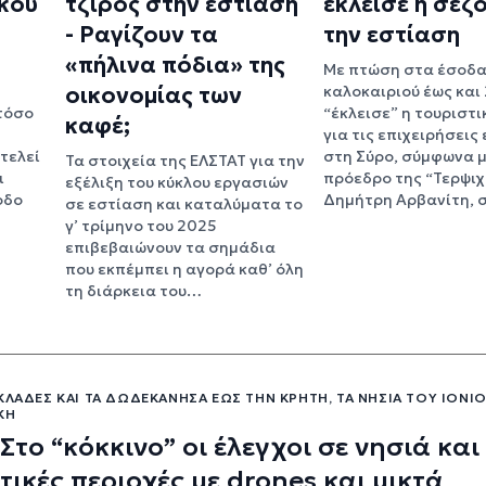
κού
τζίρος στην εστίαση
έκλεισε η σεζό
- Ραγίζουν τα
την εστίαση
«πήλινα πόδια» της
Με πτώση στα έσοδα
οικονομίας των
καλοκαιριού έως και
τόσο
“έκλεισε” η τουριστι
καφέ;
για τις επιχειρήσεις
τελεί
στη Σύρο, σύμφωνα μ
Τα στοιχεία της ΕΛΣΤΑΤ για την
ι
πρόεδρο της “Τερψιχ
εξέλιξη του κύκλου εργασιών
οδο
Δημήτρη Αρβανίτη, 
σε εστίαση και καταλύματα το
γ’ τρίμηνο του 2025
επιβεβαιώνουν τα σημάδια
που εκπέμπει η αγορά καθ’ όλη
τη διάρκεια του…
ΚΛΆΔΕΣ ΚΑΙ ΤΑ ΔΩΔΕΚΆΝΗΣΑ ΈΩΣ ΤΗΝ ΚΡΉΤΗ, ΤΑ ΝΗΣΙΆ ΤΟΥ ΙΟΝΊΟ
ΚΉ
Στο “κόκκινο” οι έλεγχοι σε νησιά και
τικές περιοχές με drones και μικτά