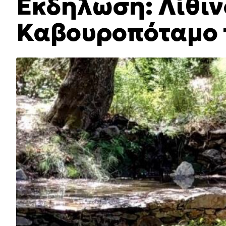
Εκδήλωση: Λίθιν
Καβουροπόταμο 