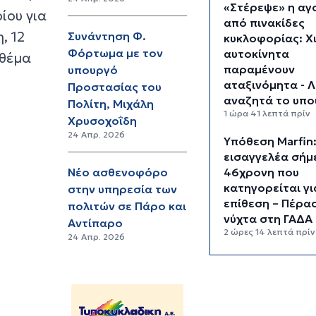
«Στέρεψε» η αγ
ίου για
από πινακίδες
, 12
Συνάντηση Φ.
κυκλοφορίας: Χ
Φόρτωμα με τον
αυτοκίνητα
 θέμα
παραμένουν
υπουργό
αταξινόμητα - 
Προστασίας του
αναζητά το υπο
Πολίτη, Μιχάλη
1 ώρα 41 λεπτά πρίν
Χρυσοχοΐδη
24 Απρ. 2026
Υπόθεση Marfin
εισαγγελέα σήμ
46χρονη που
Νέο ασθενοφόρο
κατηγορείται γι
στην υπηρεσία των
επίθεση – Πέρα
πολιτών σε Πάρο και
νύχτα στη ΓΑΔΑ
Αντίπαρο
2 ώρες 14 λεπτά πρίν
24 Απρ. 2026
Χρηματιστήριο:
είναι τα πιο
«εμπορικά» χαρ
Αθήνας