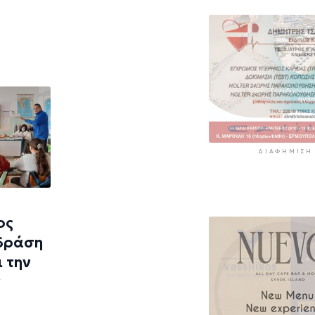
ΔΙΑΦΉΜΙΣΗ
ος
 δράση
 την
ν