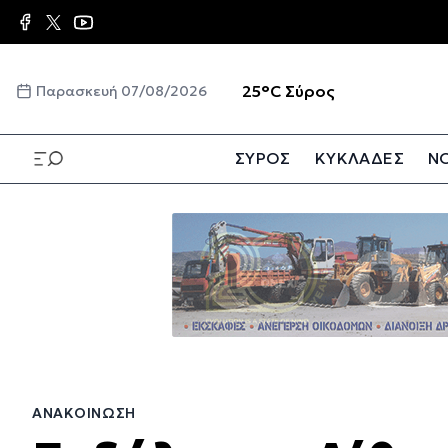
Παράκαμψη
προς
το
κυρίως
☀️
25°C
Σύρος
Παρασκευή 07/08/2026
περιεχόμενο
ΣΥΡΟΣ
ΚΥΚΛΑΔΕΣ
ΝΟ
Παράκαμψη
προς
το
κυρίως
περιεχόμενο
ΑΝΑΚΟΊΝΩΣΗ