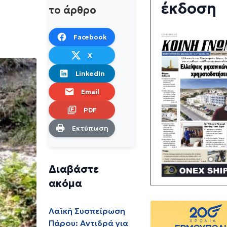
έκδοση
το άρθρο
Facebook
X
LinkedIn
Email
PDF
Εκτύπωση
Διαβάστε
ακόμα
Λαϊκή Συσπείρωση
Πάρου: Αντιδρά για