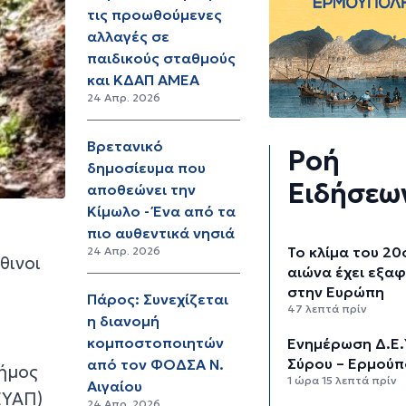
τις προωθούμενες
αλλαγές σε
παιδικούς σταθμούς
και ΚΔΑΠ ΑΜΕΑ
24 Απρ. 2026
Βρετανικό
Ροή
δημοσίευμα που
Ειδήσεω
αποθεώνει την
Κίμωλο - Ένα από τα
πιο αυθεντικά νησιά
Το κλίμα του 20
24 Απρ. 2026
θινοι
αιώνα έχει εξαφ
στην Ευρώπη
Πάρος: Συνεχίζεται
47 λεπτά πρίν
η διανομή
κομποστοποιητών
Ενημέρωση Δ.Ε.
Σύρου – Ερμούπ
από τον ΦΟΔΣΑ Ν.
Δήμος
1 ώρα 15 λεπτά πρίν
Αιγαίου
ΕΥΑΠ)
24 Απρ. 2026