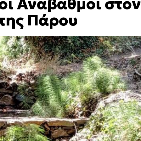
οι Αναβαθμοί στον
της Πάρου