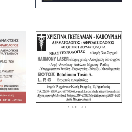
Κυριακής, 9 Αυγούστου
5 ώρες 57 λεπτά πρίν
«Στάχτη» 272.860 στρέμματα
αυτό το καλοκαίρι
6 ώρες 40 λεπτά πρίν
Αστυνομικό δελτίο
7 ώρες 11 λεπτά πρίν
ΔΙΑΦΉΜΙΣΗ