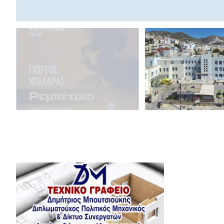
Ο Γιώργος Νταλάρας
έρχεται στη Σύρο με το
«Ρεμπέτικο»