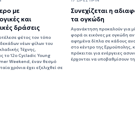
Ν
17 ΏΡΕΣ ΠΡΙΝ
ερο με
Συνεχίζεται η αδιαφ
ογικές και
τα ογκώδη
ικές δράσεις
Αγανάκτηση προκαλούν για μ
φορά οι εικόνες με ογκώδη αν
οτέλεσε φέτος τον τόπο
αφημένα δίπλα σε κάδους αν
δεκάδων νέων φίλων του
στο κέντρο της Ερμούπολης, 
κλαδικής Τέχνης,
πρόκειται για ενέργειες ασυ
ς το 12ο Cycladic Young
έρχονται να υποβαθμίσουν τη
mer Weekend, έναν θεσμό
ταία χρόνια έχει εξελιχθεί σε