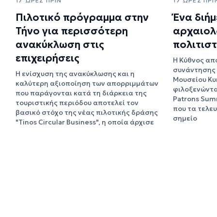
17 ΏΡΕΣ ΠΡΙΝ
17 ΏΡΕΣ ΠΡΙ
Πιλοτικό πρόγραμμα στην
Ένα διήμ
Τήνο για περισσότερη
αρχαιολ
ανακύκλωση στις
πολιτιστ
επιχειρήσεις
Η Κύθνος απ
συνάντησης 
Η ενίσχυση της ανακύκλωσης και η
Μουσείου Κυ
καλύτερη αξιοποίηση των απορριμμάτων
φιλοξενώντα
που παράγονται κατά τη διάρκεια της
Patrons Sum
τουριστικής περιόδου αποτελεί τον
που τα τελευ
βασικό στόχο της νέας πιλοτικής δράσης
σημείο
"Tinos Circular Business", η οποία άρχισε