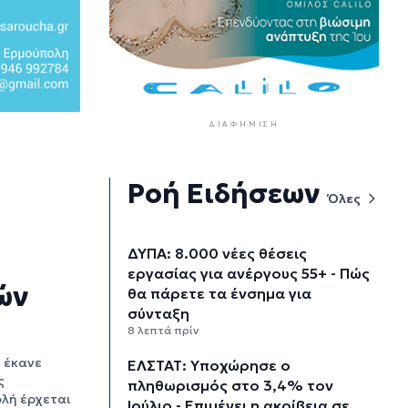
ΔΙΑΦΉΜΙΣΗ
Ροή Ειδήσεων
Όλες
ΔΥΠΑ: 8.000 νέες θέσεις
εργασίας για ανέργους 55+ - Πώς
ών
θα πάρετε τα ένσημα για
σύνταξη
8 λεπτά πρίν
, έκανε
ΕΛΣΤΑΤ: Υποχώρησε ο
ς
πληθωρισμός στο 3,4% τον
ολή έρχεται
Ιούλιο - Επιμένει η ακρίβεια σε