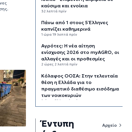
νες
καύσιμα και ενοίκια
σης.
32 λεπτά πρίν
Πάνω από 1 στους 5 Έλληνες
καπνίζει καθημερινά
1 ώρα 19 λεπτά πρίν
Αγρότες: Η νέα αίτηση
ενίσχυσης 2026 στο myAGRO, οι
αλλαγές και οι προθεσμίες
2 ώρες 2 λεπτά πρίν
Κόλαφος ΟΟΣΑ: Στην τελευταία
θέση η Ελλάδα για το
πραγματικό διαθέσιμο εισόδημα
των νοικοκυριών
2 ώρες 52 λεπτά πρίν
Κορυφώνεται η έξοδος των
αδειούχων ενόψει 15αύγουστου:
Έντυπη
Γεμάτα πλοία, λεωφορεία και
Αρχείο
ουρές χιλιομέτρων στα σύνορα