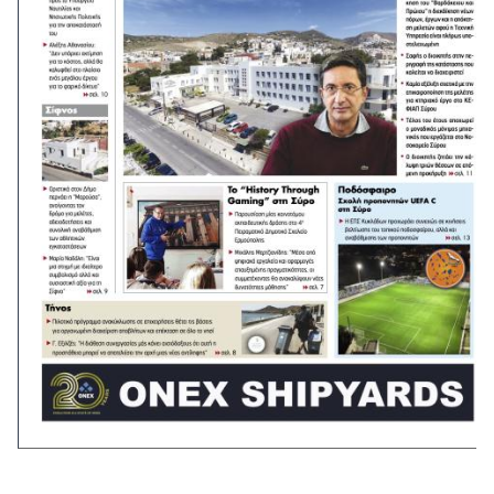
Ειδικό Χωροταξικό για τον Τουρισμό: Οι νέοι
κανόνες για επενδύσεις, νησιά και
προορισμούς υπό πίεση
4 ώρες 4 λεπτά πρίν
Ήττα της Σάκκαρη με 2-0 από την Γκοφ και
αποκλεισμός στο Τορόντο
4 ώρες 23 λεπτά πρίν